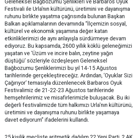
Geleneksel Bağbozumu Şenlikleri ve Barbaros Oyuk
Festivali ile Urla’nın kültürünü, üretimini ve dayanışma
ruhunu birlikte yaşatma çağrısında bulunan Başkan
Balkan açıklamalarının devamında “İlçemizin sosyal,
kültürel ve ekonomik yaşamına değer katan
etkinliklerimizi de aynı anlayışla sürdürmeye devam
ediyoruz. Bu kapsamda, 2600 yıllık köklü geleneğimizi
yaşatan ve ‘Üzüm ve incire balın, zeytine yağın
düştüğü’ sözleriyle özdeşleşen Geleneksel
Bağbozumu Şenliklerimizi bu yıl 14-15 Ağustos
tarihlerinde gerçekleştireceğiz. Ardından, ‘Oyuklar Sizi
Çağırıyor’ temasıyla düzenlenecek Barbaros Oyuk
Festivalimiz de 21-22-23 Ağustos tarihlerinde
hemşehrilerimiz ve misafirlerimizle buluşacak. Bu iki
değerli festivalimizde tüm halkımızı Urla'nın kültürünü,
üretimini ve dayanışma ruhunu birlikte yaşamaya
davet ediyorum” ifadelerini kullandı.
25 kişilik mecliste aritmetik dağılım 22 Yeni Parti, 2 AK