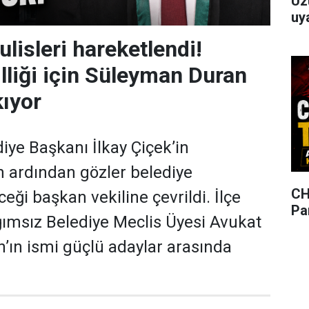
Üz
uya
lisleri hareketlendi!
lliği için Süleyman Duran
kıyor
ye Başkanı İlkay Çiçek’in
 ardından gözler belediye
CH
eği başkan vekiline çevrildi. İlçe
Pa
ğımsız Belediye Meclis Üyesi Avukat
ın ismi güçlü adaylar arasında