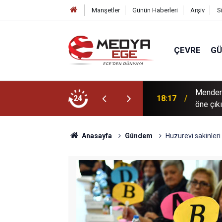
Manşetler
Günün Haberleri
Arşiv
S
ÇEVRE
G
Mendere
i park sayısını 696'ya çıkardık"
24
18:17
öne çık
Anasayfa
Gündem
Huzurevi sakinleri