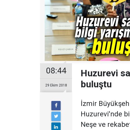
08:44
Huzurevi sa
buluştu
29 Ekim 2018
İzmir Büyükşehi
Huzurevi'nde bi
Neşe ve rekabet