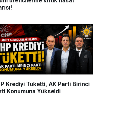
üm üreticilerine kritik hasat
rısı!
P Krediyi Tüketti, AK Parti Birinci
rti Konumuna Yükseldi