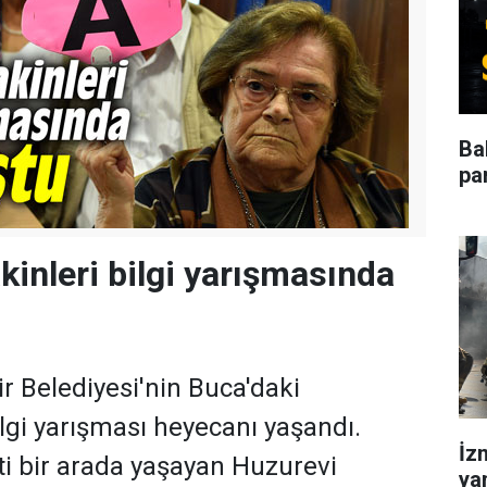
Ba
pa
kinleri bilgi yarışmasında
r Belediyesi'nin Buca'daki
lgi yarışması heyecanı yaşandı.
İz
i bir arada yaşayan Huzurevi
yan