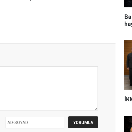
Ba
ha
İK