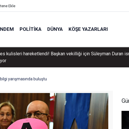
itene Ekle
ÜNDEM
POLITIKA
DÜNYA
KÖŞE YAZARLARI
s kulisleri hareketlendi! Başkan vekilliği için Süleyman Duran i
ıyor
 bilgi yarışmasında buluştu
Gü