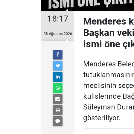
18:17
Menderes ku
Başkan veki
08 Ağustos 2026
ismi öne çı
Menderes Beledi
tutuklanmasının
meclisinin seçec
kulislerinde Ba
Süleyman Duran’
gösteriliyor.