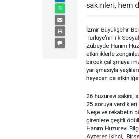
sakinleri, hem
İzmir Büyükşehir Bel
Türkiye'nin ilk Sos
Zübeyde Hanım Huzure
etkinliklerle zenginl
birçok çalışmaya imz
yarışmasıyla yaşlıl
heyecan da etkinliğe a
26 huzurevi sakini, 
25 soruya verdikleri 
Neşe ve rekabetin b
girenlere çeşitli ödü
Hanım Huzurevi Bilgi
Ayzeren ikinci, Birse