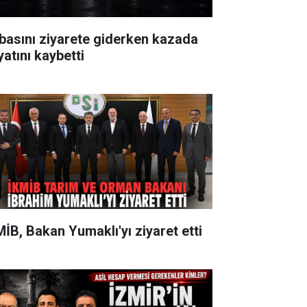
basını ziyarete giderken kazada
yatını kaybetti
MİB, Bakan Yumaklı'yı ziyaret etti