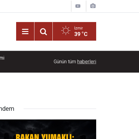
İzmir
39 °C
smi
17:39
İzmir'de sünger deposunda çıkan yangın kontrol a
Günün tüm
haberleri
ndem