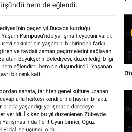
 düşündü hem de eğlendi.
ediyesi’nin geçen yıl Buca’da kurduğu
yal Yaşam Kampüsü’nde yarışma heyecanı vardı.
vi sakinlerinin yaşamını birbirinden farklı
eştiren ve faydalı zaman geçirmelerini sağlayan
a atan Büyükşehir Belediyesi, düzenlediği bilgi
arı hem eğlendirdi hem de düşündürdü. Yaşanan
Ot
yrı bir renk kattı.
spordan sanata, tarihten genel kültüre uzanan
cevaplarla herkesi kendilerine hayran bıraktı.
ir arada yaşandığı yarışmada dereceye
ller verildi. İlk kez bu yıl düzenlenen Zübeyde
 Yarışması'nda Ferit Uyan birinci, Oğuz
l Erdal ise üçüncü oldu.