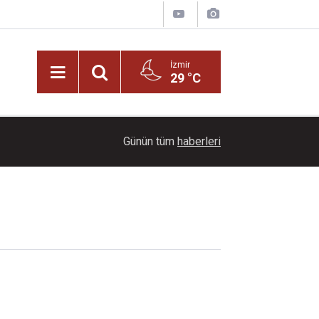
İzmir
29 °C
22:00
Bornova Belediyesi’nden gençlere 'Altın Bilezik' 
Günün tüm
haberleri