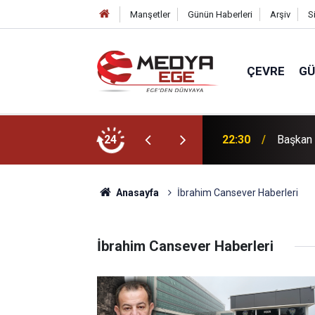
Manşetler
Günün Haberleri
Arşiv
S
ÇEVRE
G
 değişikliği!
24
22:30
Başkan B
Anasayfa
İbrahim Cansever Haberleri
İbrahim Cansever Haberleri