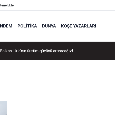
itene Ekle
ÜNDEM
POLITIKA
DÜNYA
KÖŞE YAZARLARI
alkan: Urla’nın üretim gücünü artıracağız!