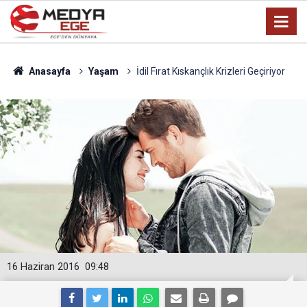
Anasayfa
Yaşam
İdil Fırat Kıskançlık Krizleri Geçiriyor
16 Haziran 2016
09:48