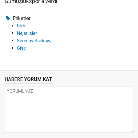
Gümüşlükspor'a verdi.
Etiketler :
Film
Nejat işler
Serenay Sarıkaya
Gişe
HABERE
YORUM KAT