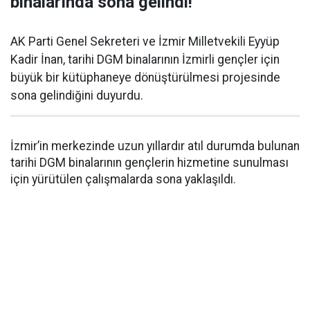
binalarında sona gelindi!
AK Parti Genel Sekreteri ve İzmir Milletvekili Eyyüp
Kadir İnan, tarihi DGM binalarının İzmirli gençler için
büyük bir kütüphaneye dönüştürülmesi projesinde
sona gelindiğini duyurdu.
İzmir’in merkezinde uzun yıllardır atıl durumda bulunan
tarihi DGM binalarının gençlerin hizmetine sunulması
için yürütülen çalışmalarda sona yaklaşıldı.
AK Parti Genel Sekreteri ve İzmir Milletvekili Eyyüp
Kadir İnan, sosyal medya hesabından yaptığı
açıklamada, “Başardık. Tarihi DGM binaları, İzmirli
gençler için devasa bir kütüphane oluyor.” ifadelerini
kullandı.