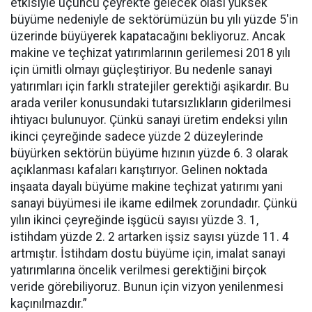
etkisiyle üçüncü çeyrekte gelecek olası yüksek
büyüme nedeniyle de sektörümüzün bu yılı yüzde 5'in
üzerinde büyüyerek kapatacağını bekliyoruz. Ancak
makine ve teçhizat yatırımlarının gerilemesi 2018 yılı
için ümitli olmayı güçleştiriyor. Bu nedenle sanayi
yatırımları için farklı stratejiler gerektiği aşikardır. Bu
arada veriler konusundaki tutarsızlıkların giderilmesi
ihtiyacı bulunuyor. Çünkü sanayi üretim endeksi yılın
ikinci çeyreğinde sadece yüzde 2 düzeylerinde
büyürken sektörün büyüme hızının yüzde 6. 3 olarak
açıklanması kafaları karıştırıyor. Gelinen noktada
inşaata dayalı büyüme makine teçhizat yatırımı yani
sanayi büyümesi ile ikame edilmek zorundadır. Çünkü
yılın ikinci çeyreğinde işgücü sayısı yüzde 3. 1,
istihdam yüzde 2. 2 artarken işsiz sayısı yüzde 11. 4
artmıştır. İstihdam dostu büyüme için, imalat sanayi
yatırımlarına öncelik verilmesi gerektiğini birçok
veride görebiliyoruz. Bunun için vizyon yenilenmesi
kaçınılmazdır.”