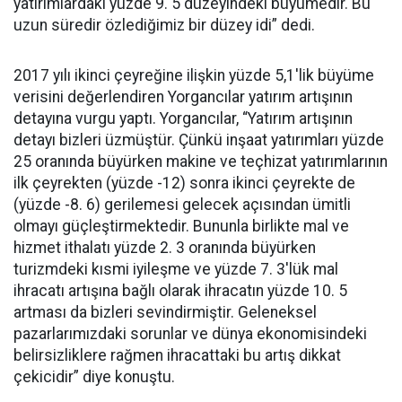
yatırımlardaki yüzde 9. 5 düzeyindeki büyümedir. Bu
uzun süredir özlediğimiz bir düzey idi” dedi.
2017 yılı ikinci çeyreğine ilişkin yüzde 5,1'lik büyüme
verisini değerlendiren Yorgancılar yatırım artışının
detayına vurgu yaptı. Yorgancılar, “Yatırım artışının
detayı bizleri üzmüştür. Çünkü inşaat yatırımları yüzde
25 oranında büyürken makine ve teçhizat yatırımlarının
ilk çeyrekten (yüzde -12) sonra ikinci çeyrekte de
(yüzde -8. 6) gerilemesi gelecek açısından ümitli
olmayı güçleştirmektedir. Bununla birlikte mal ve
hizmet ithalatı yüzde 2. 3 oranında büyürken
turizmdeki kısmi iyileşme ve yüzde 7. 3'lük mal
ihracatı artışına bağlı olarak ihracatın yüzde 10. 5
artması da bizleri sevindirmiştir. Geleneksel
pazarlarımızdaki sorunlar ve dünya ekonomisindeki
belirsizliklere rağmen ihracattaki bu artış dikkat
çekicidir” diye konuştu.