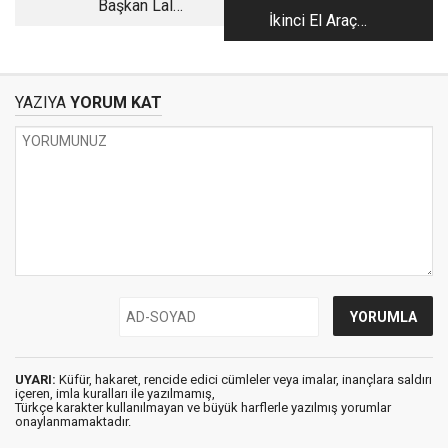
Başkan Lal
İkinci El Araç
Denizli'ye
Satarken
Çeşme'den yükselen
Profesyonel
sorular!
Tuzağına Düşmeyin!
YAZIYA
YORUM KAT
UYARI:
Küfür, hakaret, rencide edici cümleler veya imalar, inançlara saldırı
içeren, imla kuralları ile yazılmamış,
Türkçe karakter kullanılmayan ve büyük harflerle yazılmış yorumlar
onaylanmamaktadır.