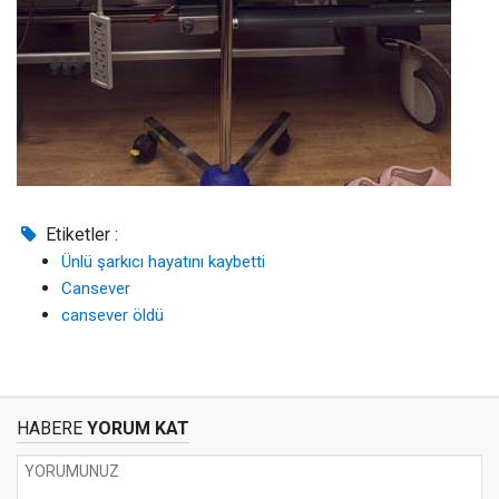
Etiketler :
Ünlü şarkıcı hayatını kaybetti
Cansever
cansever öldü
HABERE
YORUM KAT