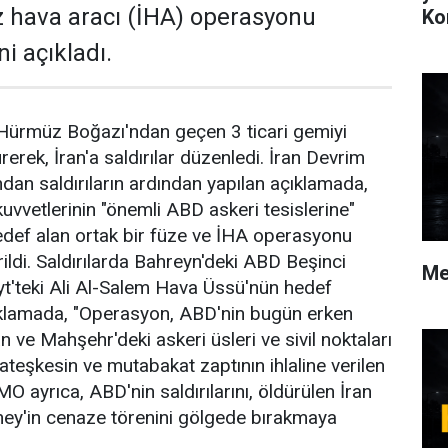
z hava aracı (İHA) operasyonu
Ko
ni açıkladı.
 Hürmüz Boğazı'ndan geçen 3 ticari gemiyi
rerek, İran'a saldırılar düzenledi. İran Devrim
dan saldırıların ardından yapılan açıklamada,
uvvetlerinin "önemli ABD askeri tesislerine"
edef alan ortak bir füze ve İHA operasyonu
irildi. Saldırılarda Bahreyn'deki ABD Beşinci
Me
yt'teki Ali Al-Salem Hava Üssü'nün hedef
Açıklamada, "Operasyon, ABD'nin bugün erken
ve Mahşehr'deki askeri üsleri ve sivil noktaları
teşkesin ve mutabakat zaptının ihlaline verilen
 DMO ayrıca, ABD'nin saldırılarını, öldürülen İran
ney'in cenaze törenini gölgede bırakmaya