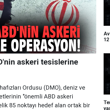
Av
12
'nin askeri tesislerine
afızları Ordusu (DMO), deniz ve
tlerinin "önemli ABD askeri
Te
elik 85 noktayı hedef alan ortak bir
ya