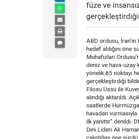
füze ve insansı
gerçekleştirdiği
ABD ordusu, İran'ın
hedef aldığını öne sü
Muhafızları Ordusu'n
deniz ve hava-uzay k
yönelik 85 noktayı h
gerçekleştirdiği bild
Filosu Üssü ile Kuve
alındığı aktarıldı. 
saatlerde Hürmüzgan 
havadan vurmasıyla a
ilk yanıttır" denildi.
Dini Lideri Ali Hama
çalıştığını öne sürdü.