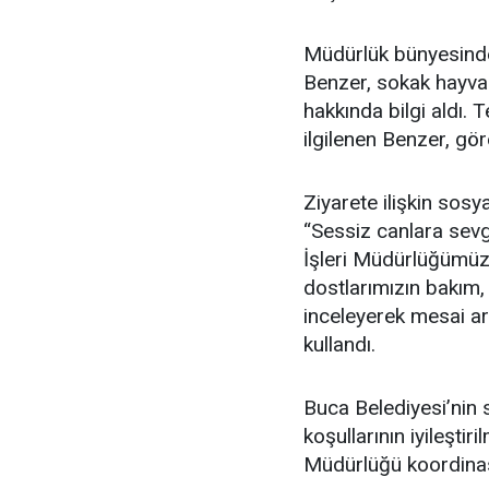
Müdürlük bünyesinde 
Benzer, sokak hayvan
hakkında bilgi aldı.
ilgilenen Benzer, gör
Ziyarete ilişkin so
“Sessiz canlara sevg
İşleri Müdürlüğümüz
dostlarımızın bakım,
inceleyerek mesai ark
kullandı.
Buca Belediyesi’nin 
koşullarının iyileştir
Müdürlüğü koordinas