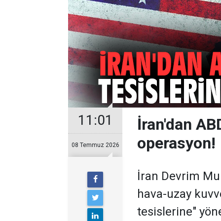
11:01
İran'dan ABD
operasyon!
08 Temmuz 2026
İran Devrim Muh
hava-uzay kuvve
tesislerine" yön