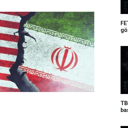
FE
gö
TB
ba