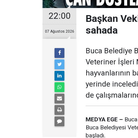
22:00
Başkan Veki
sahada
07 Ağustos 2026
Buca Belediye B
Veteriner İşler
hayvanlarının b
yerinde inceled
de çalışmalarınd
MEDYA EGE –
Buca 
Buca Belediyesi Vete
başladı.