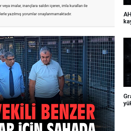
veya imalar, inançlara saldırı içeren, imla kuralları ile
AH
flerle yazılmış yorumlar onaylanmamaktadır.
ka
Gr
yü