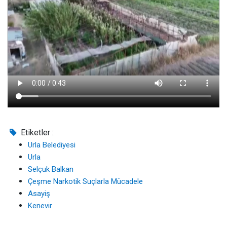
Etiketler :
Urla Belediyesi
Urla
Selçuk Balkan
Çeşme Narkotik Suçlarla Mücadele
Asayiş
Kenevir