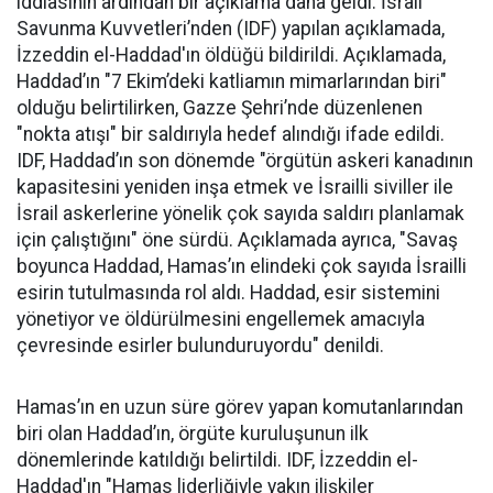
iddiasının ardından bir açıklama daha geldi. İsrail
Savunma Kuvvetleri’nden (IDF) yapılan açıklamada,
İzzeddin el-Haddad'ın öldüğü bildirildi. Açıklamada,
Haddad’ın "7 Ekim’deki katliamın mimarlarından biri"
olduğu belirtilirken, Gazze Şehri’nde düzenlenen
"nokta atışı" bir saldırıyla hedef alındığı ifade edildi.
IDF, Haddad’ın son dönemde "örgütün askeri kanadının
kapasitesini yeniden inşa etmek ve İsrailli siviller ile
İsrail askerlerine yönelik çok sayıda saldırı planlamak
için çalıştığını" öne sürdü. Açıklamada ayrıca, "Savaş
boyunca Haddad, Hamas’ın elindeki çok sayıda İsrailli
esirin tutulmasında rol aldı. Haddad, esir sistemini
yönetiyor ve öldürülmesini engellemek amacıyla
çevresinde esirler bulunduruyordu" denildi.
Hamas’ın en uzun süre görev yapan komutanlarından
biri olan Haddad’ın, örgüte kuruluşunun ilk
dönemlerinde katıldığı belirtildi. IDF, İzzeddin el-
Haddad'ın "Hamas liderliğiyle yakın ilişkiler