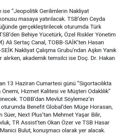
ise “Jeopolitik Gerilimlerin Nakliyat
” konusu masaya yatırılacak. TSB’den Ceyda
üğünde gerçekleştirilecek oturumda Türk
 TSB’den Behiye Yücetürk, Özel Riskler Yönetim
) Ali Sertaç Canal, TOBB-SAİK’ten Hasan
-SEİK Nakliyat Çalışma Grubu’ndan Aşkın Yanık
 alırken, akademik temsilci ise Doç. Dr. Hakan
an 13 Haziran Cumartesi günü “Sigortacılıkta
 Önemi, Hizmet Kalitesi ve Müşteri Odaklılık”
nlenecek. TOBB’dan Mevlüt Söylemez’in
 oturumda Benefit Global’den Müge Horasan,
 Süer, Next Plus’tan Mehmet Yaşar Bilir,
luk, TR Assist’ten Okan Özer ve TSB Hasar
Manici Bulut, konuşmacı olarak yer alacak.