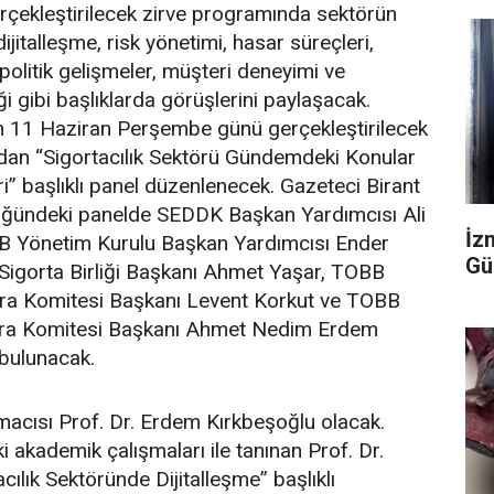
çekleştirilecek zirve programında sektörün
ijitalleşme, risk yönetimi, hasar süreçleri,
opolitik gelişmeler, müşteri deneyimi ve
ği gibi başlıklarda görüşlerini paylaşacak.
an 11 Haziran Perşembe günü gerçekleştirilecek
ından “Sigortacılık Sektörü Gündemdeki Konular
ri” başlıklı panel düzenlenecek. Gazeteci Birant
lüğündeki panelde SEDDK Başkan Yardımcısı Ali
İzm
B Yönetim Kurulu Başkan Yardımcısı Ender
Gü
 Sigorta Birliği Başkanı Ahmet Yaşar, TOBB
İcra Komitesi Başkanı Levent Korkut ve TOBB
İcra Komitesi Başkanı Ahmet Nedim Erdem
bulunacak.
macısı Prof. Dr. Erdem Kırkbeşoğlu olacak.
ki akademik çalışmaları ile tanınan Prof. Dr.
cılık Sektöründe Dijitalleşme” başlıklı