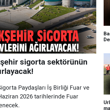
Ba
Dem
şehir sigorta sektörünün
ırlayacak!
Sigorta Paydaşları İş Birliği Fuar ve
 Haziran 2026 tarihlerinde Fuar
Ur
lenecek.
ma