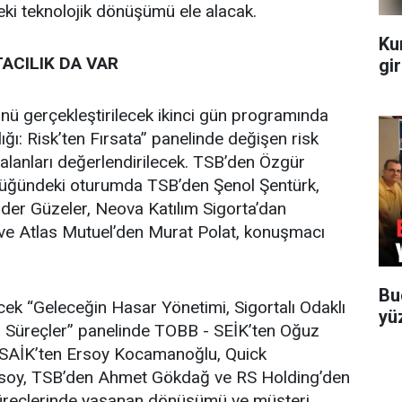
i teknolojik dönüşümü ele alacak.
Ku
TACILIK DA VAR
gir
ü gerçekleştirilecek ikinci gün programında
ığı: Risk’ten Fırsata” panelinde değişen risk
 alanları değerlendirilecek. TSB’den Özgür
lüğündeki oturumda TSB’den Şenol Şentürk,
der Güzeler, Neova Katılım Sigorta’dan
ve Atlas Mutuel’den Murat Polat, konuşmacı
Bu
ek “Geleceğin Hasar Yönetimi, Sigortalı Odaklı
yü
 Süreçler” panelinde TOBB - SEİK’ten Oğuz
 SAİK’ten Ersoy Kocamanoğlu, Quick
zsoy, TSB’den Ahmet Gökdağ ve RS Holding’den
süreçlerinde yaşanan dönüşümü ve müşteri