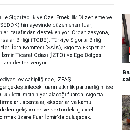
ı ile Sigortacılık ve Özel Emeklilik Düzenleme ve
SEDDK) himayesinde düzenlenen fuar;
ları tarafından destekleniyor. Organizasyona,
salar Birliği (TOBB), Türkiye Sigorta Birliği
eleri İcra Komitesi (SAİK), Sigorta Eksperleri
, İzmir Ticaret Odası (İZTO) ve Ege Bölgesi
 tam destek veriyor.
Ba
sa
ediyesi ev sahipliğinde, İZFAŞ
rçekleştirilecek fuarın etkinlik partnerliğini ise
. 46 katılımcının yer alacağı fuarda; sigorta
 firmaları, acenteler, eksperler ve kamu
birlikleri geliştirmek ve sektördeki güncel
dirmek üzere Fuar İzmir’de buluşacak.