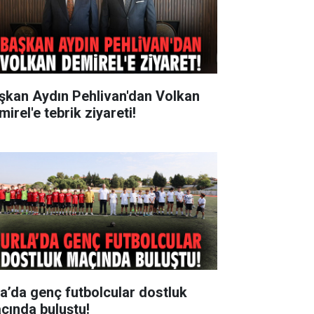
şkan Aydın Pehlivan'dan Volkan
irel'e tebrik ziyareti!
la’da genç futbolcular dostluk
çında buluştu!