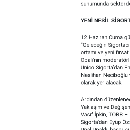
sunumunda sektördek
YENİ NESİL SİGOR
12 Haziran Cuma gün
“Geleceğin Sigortacıl
ortamı ve yeni fırsat
Obalı’nın moderatör
Unico Sigorta’dan En
Neslihan Neciboğlu 
olarak yer alacak.
Ardından düzenlenec
Yaklaşım ve Değişen
Vasıf İpkin, TOBB –
Sigorta’dan Eyüp Ö
Ünal Ünaldı, hasar 