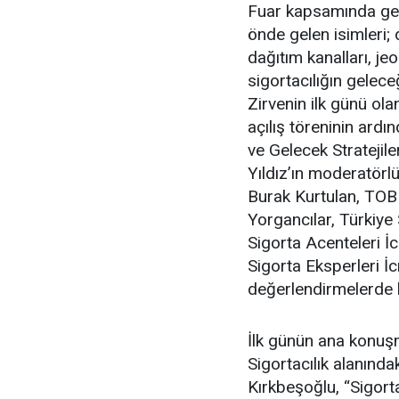
Fuar kapsamında ger
önde gelen isimleri; d
dağıtım kanalları, je
sigortacılığın gelece
Zirvenin ilk günü ol
açılış töreninin ard
ve Gelecek Stratejile
Yıldız’ın moderatör
Burak Kurtulan, TOB
Yorgancılar, Türkiye
Sigorta Acenteleri 
Sigorta Eksperleri 
değerlendirmelerde 
İlk günün ana konuş
Sigortacılık alanında
Kırkbeşoğlu, “Sigorta