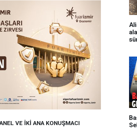
Al
al
sü
Ba
ANEL VE İKİ ANA KONUŞMACI
Sek