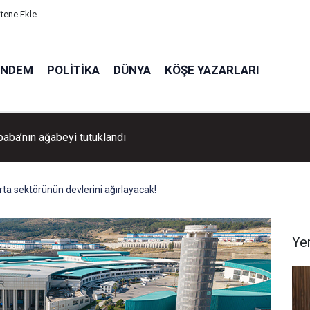
itene Ekle
ÜNDEM
POLITIKA
DÜNYA
KÖŞE YAZARLARI
Aydın Pehlivan'dan Volkan Demirel'e tebrik ziyareti!
rta sektörünün devlerini ağırlayacak!
Ye