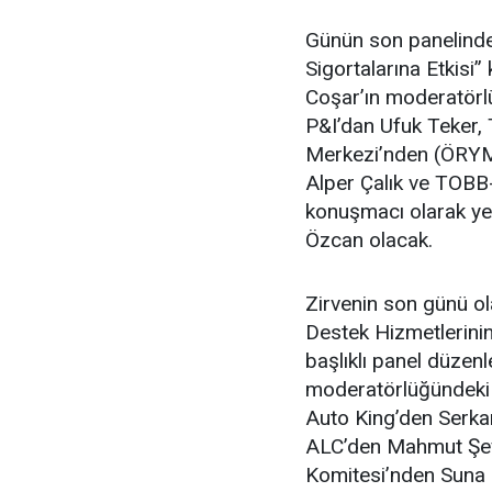
Günün son panelinde 
Sigortalarına Etkisi
Coşar’ın moderatörl
P&I’dan Ufuk Teker,
Merkezi’nden (ÖRYM
Alper Çalık ve TOBB
konuşmacı olarak yer
Özcan olacak.
Zirvenin son günü ol
Destek Hizmetlerinin
başlıklı panel düze
moderatörlüğündeki
Auto King’den Serkan
ALC’den Mahmut Şev
Komitesi’nden Suna 