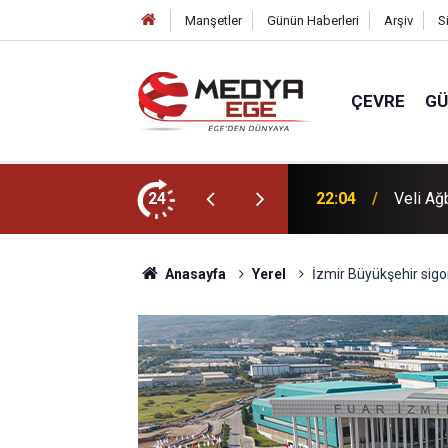
Manşetler
Günün Haberleri
Arşiv
S
ÇEVRE
G
dı
24
22:00
Başkan 
Anasayfa
Yerel
İzmir Büyükşehir sigo