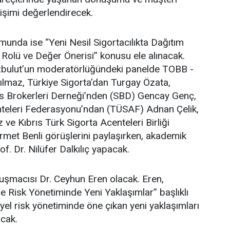
ğişimi değerlendirecek.
unda ise “Yeni Nesil Sigortacılıkta Dağıtım
 Rolü ve Değer Önerisi” konusu ele alınacak.
bulut’un moderatörlüğündeki panelde TOBB -
ılmaz, Türkiye Sigorta’dan Turgay Özata,
s Brokerleri Derneği’nden (SBD) Gencay Genç,
nteleri Federasyonu’ndan (TÜSAF) Adnan Çelik,
ve Kıbrıs Türk Sigorta Acenteleri Birliği
met Benli görüşlerini paylaşırken, akademik
f. Dr. Nilüfer Dalkılıç yapacak.
uşmacısı Dr. Ceyhun Eren olacak. Eren,
de Risk Yönetiminde Yeni Yaklaşımlar” başlıklı
l risk yönetiminde öne çıkan yeni yaklaşımları
acak.