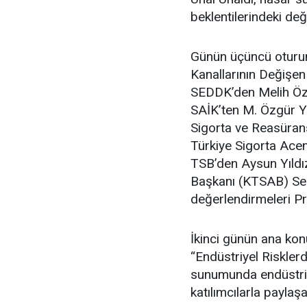
beklentilerindeki de
Günün üçüncü oturum
Kanallarının Değişen
SEDDK’den Melih Öz
SAİK’ten M. Özgür Y
Sigorta ve Reasüran
Türkiye Sigorta Ace
TSB’den Aysun Yıldız 
Başkanı (KTSAB) Ser
değerlendirmeleri Pro
İkinci günün ana kon
“Endüstriyel Riskler
sunumunda endüstriye
katılımcılarla paylaş