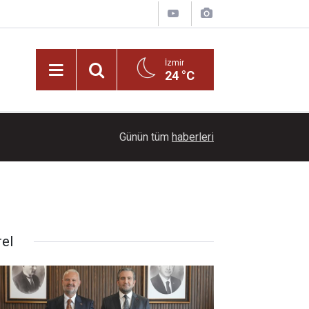
İzmir
24 °C
22:00
Ayçiçeği tarlaları ihtişamıyla görenleri büyüledi!
Günün tüm
haberleri
rel