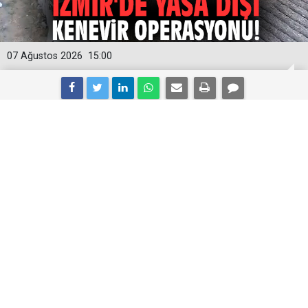
07 Ağustos 2026
15:00
İzmir'de yasa dışı kenevir operasyonu!
İzmir’in Urla ilçesinde bir tarlaya düzenlenen narkotik
operasyonunda 125 kök kenevir, 10 gram esrar,
ruhsatsız tabanca ve 55 fişek ele geçirildi. Gözaltına
alınan 1 şüpheli, çıkarıldığı mahkemece tutuklandı.
İzmir'in Urla ilçesinde bir tarlada yasa dışı kenevir
bitkisi ekimi yapıldığı bilgisi üzerine yapılan