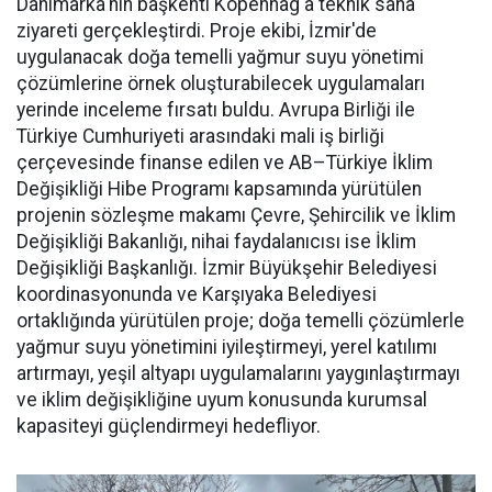
Danimarka'nın başkenti Kopenhag'a teknik saha
ziyareti gerçekleştirdi. Proje ekibi, İzmir'de
uygulanacak doğa temelli yağmur suyu yönetimi
çözümlerine örnek oluşturabilecek uygulamaları
yerinde inceleme fırsatı buldu. Avrupa Birliği ile
Türkiye Cumhuriyeti arasındaki mali iş birliği
çerçevesinde finanse edilen ve AB–Türkiye İklim
Değişikliği Hibe Programı kapsamında yürütülen
projenin sözleşme makamı Çevre, Şehircilik ve İklim
Değişikliği Bakanlığı, nihai faydalanıcısı ise İklim
Değişikliği Başkanlığı. İzmir Büyükşehir Belediyesi
koordinasyonunda ve Karşıyaka Belediyesi
ortaklığında yürütülen proje; doğa temelli çözümlerle
yağmur suyu yönetimini iyileştirmeyi, yerel katılımı
artırmayı, yeşil altyapı uygulamalarını yaygınlaştırmayı
ve iklim değişikliğine uyum konusunda kurumsal
kapasiteyi güçlendirmeyi hedefliyor.