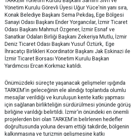
TARKEM Yönetim Kurulu Başkanı Samim Sivri ve
Yönetim Kurulu Görevli Üyesi Uğur Yüce'nin yanı sıra,
Konak Belediye Başkanı Sema Pekdaş, Ege Bölgesi
Sanayi Odası Başkanı Ender Yorgancılar, İzmir Ticaret
Odası Başkanı Mahmut Özgener, İzmir Esnaf ve
Sanatkar Odaları Birliği Başkanı Zekeriya Mutlu, İzmir
Deniz Ticaret Odası Başkanı Yusuf Öztürk, Ege
İhracatçı Birlikleri Koordinatör Başkanı Jak Eskinazi ile
İzmir Ticaret Borsası Yönetim Kurulu Başkan
Yardımcısı Ercan Korkmaz katıldı.
Önümüzdeki süreçte yaşanacak gelişmeler ışığında
TARKEM'in geleceğinin ele alındığı toplantıda olumlu
mesajlar verildiği ve kuruluşun kente katkı yapması
için sağlanan birlikteliğin sürdürülmesi yönünde görüş
birliğine varıldığı belirtildi. İzmir'in önündeki en önemli
projelerden biri olan TARKEM'in belirlenen hedefler
doğrultusunda yoluna devam ettiği takdirde, bölgenin
kalkınmasına ve turizmin gelişmesine katkı