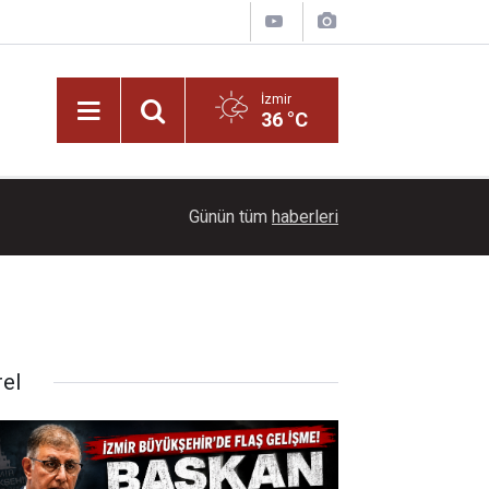
İzmir
36 °C
14:46
MHP Balçova’dan belediyeye pankart tepkisi
Günün tüm
haberleri
rel