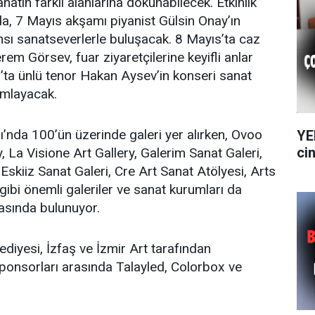
anatın farklı alanlarına dokunabilecek. Etkinlik
, 7 Mayıs akşamı piyanist Gülsin Onay’ın
sı sanatseverlerle buluşacak. 8 Mayıs’ta caz
em Görsev, fuar ziyaretçilerine keyifli anlar
’ta ünlü tenor Hakan Aysev’in konseri sanat
amlayacak.
ı’nda 100’ün üzerinde galeri yer alırken, Ovoo
YE
cin
ry, La Visione Art Gallery, Galerim Sanat Galeri,
Eskiiz Sanat Galeri, Cre Art Sanat Atölyesi, Arts
 gibi önemli galeriler ve sanat kurumları da
arasında bulunuyor.
ediyesi, İzfaş ve İzmir Art tarafından
ponsorları arasında Talayled, Colorbox ve