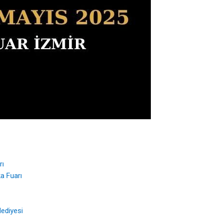
rı
a Fuarı
lediyesi