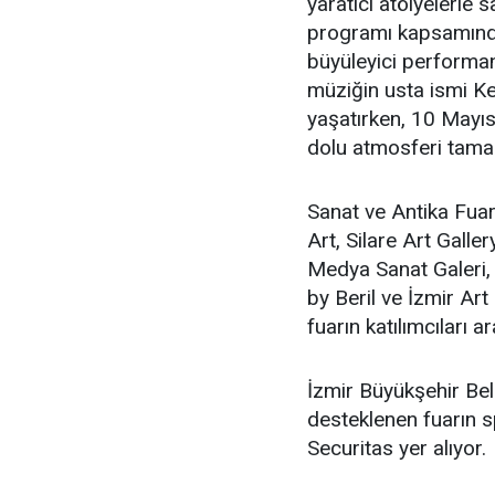
yaratıcı atölyelerle s
programı kapsamında
büyüleyici performan
müziğin usta ismi Ker
yaşatırken, 10 Mayıs
dolu atmosferi tam
Sanat ve Antika Fuar
Art, Silare Art Galle
Medya Sanat Galeri, 
by Beril ve İzmir Art
fuarın katılımcıları 
İzmir Büyükşehir Bel
desteklenen fuarın s
Securitas yer alıyor.