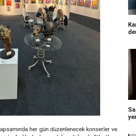
Ka
de
Sa
ye
 kapsamında her gün düzenlenecek konserler ve