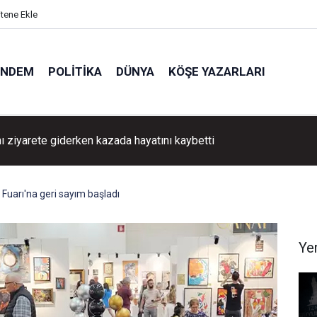
itene Ekle
ÜNDEM
POLITIKA
DÜNYA
KÖŞE YAZARLARI
üyükşehir’de WhatsApp krizi: Başkan gruptan ayrıldı
 Fuarı'na geri sayım başladı
Ye