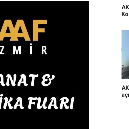
AK
Ko
AK
aç