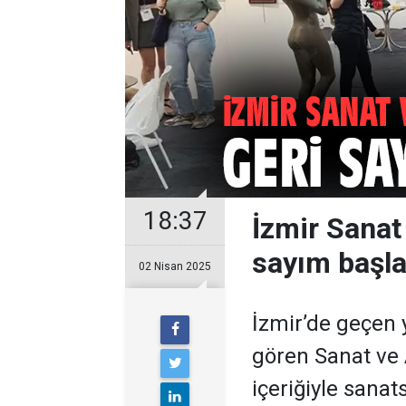
18:37
İzmir Sanat 
sayım başla
02 Nisan 2025
İzmir’de geçen y
gören Sanat ve 
içeriğiyle sanat