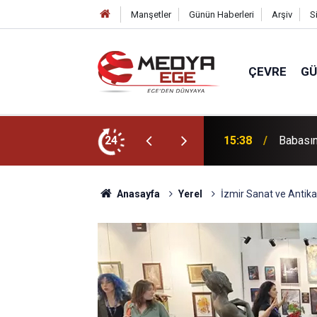
Manşetler
Günün Haberleri
Arşiv
S
ÇEVRE
G
da hayatını kaybetti
24
15:16
İzmir B
Anasayfa
Yerel
İzmir Sanat ve Antika