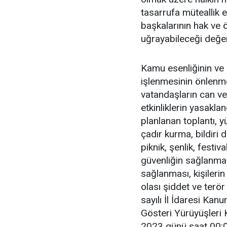
tasarrufa müteallik e
başkalarının hak ve 
uğrayabileceği değerl
Kamu esenliğinin ve
işlenmesinin önlenme
vatandaşların can ve
etkinliklerin yasakla
planlanan toplantı, 
çadır kurma, bildiri
piknik, şenlik, festiv
güvenliğin sağlanmas
sağlanması, kişilerin
olası şiddet ve terö
sayılı İl İdaresi Kan
Gösteri Yürüyüşleri
2023 günü saat 00: