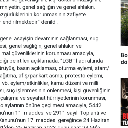
mniyetin, genel sağlığın ve genel ahlakın,
özgürlüklerinin korunmasının zafiyete
endirilmektedir” denildi.
 genel asayişin devamının sağlanması, suç
si, genel sağlığın, genel ahlakın ve
 mal güvenliklerinin korunması amacıyla,
Bo
ndığı belirtilen açıklamada, “LGBTİ adı altında
dö
yürüyüş, basın açıklaması, oturma eylemi, stant/
 dağıtma, afiş/pankart asma, protesto eylemi,
al vb. eylem/etkinlikler, kamu düzeni ve milli
ı, suç işlenmesinin önlenmesi, kişi güvenliğinin
 çalışma ve seyahat hürriyetlerinin korunması,
r olaylarının önüne geçilmesi amacıyla, 5442
unu’nun 11. maddesi ve 2911 sayılı Toplantı ve
 Kanunu’nun 17. maddesi gereğince 24 Haziran
01’den-25 Haziran 2023 günü saat 23.59’a