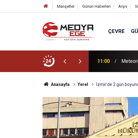
Manşetler
Günün Haberleri
Arşiv
S
ÇEVRE
G
e 35 zam talebi!
24
11:00
Meteoro
Anasayfa
Yerel
İzmir’de 2 gün boyunc