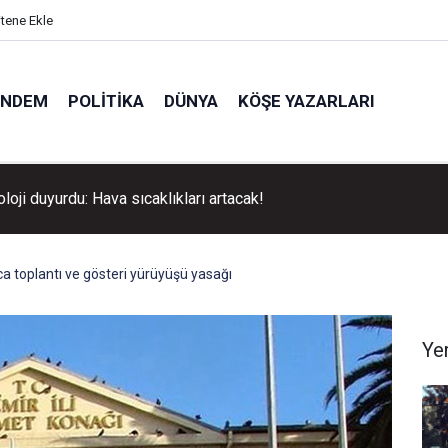
itene Ekle
ÜNDEM
POLITIKA
DÜNYA
KÖŞE YAZARLARI
loji duyurdu: Hava sıcaklıkları artacak!
a toplantı ve gösteri yürüyüşü yasağı
Ye