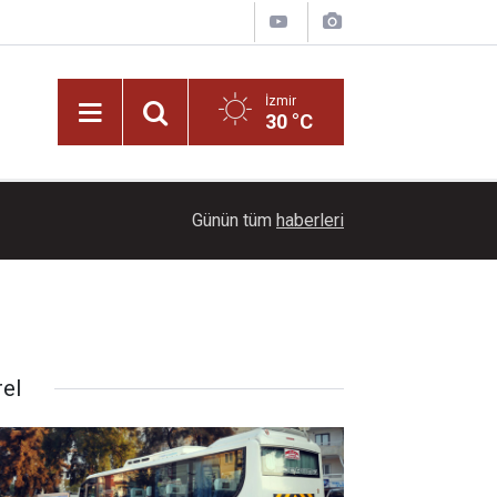
İzmir
30 °C
11:00
Büyükşehir'den kötü koku ve kirliliğe karşı dere 
Günün tüm
haberleri
rel