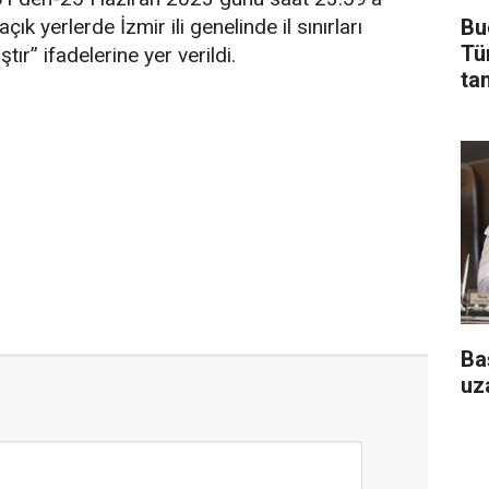
Bu
çık yerlerde İzmir ili genelinde il sınırları
Tü
ır” ifadelerine yer verildi.
ta
Ba
uza