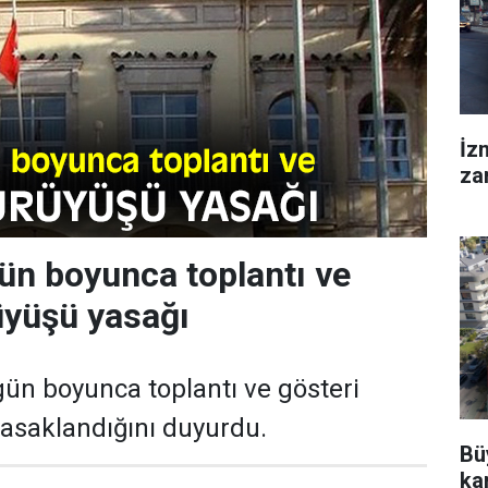
İz
za
gün boyunca toplantı ve
üyüşü yasağı
2 gün boyunca toplantı ve gösteri
yasaklandığını duyurdu.
Bü
kar