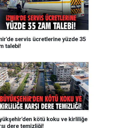
mir'de servis ücretlerine yüzde 35
m talebi!
yükşehir'den kötü koku ve kirliliğe
şı dere temizliği!