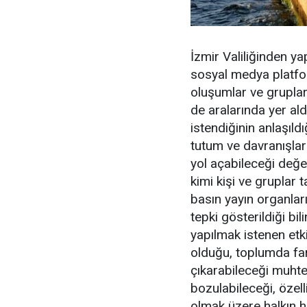
İzmir Valiliğinden ya
sosyal medya platfo
oluşumlar ve gruplar 
de aralarında yer aldı
istendiğinin anlaşıldı
tutum ve davranışlar 
yol açabileceği değer
kimi kişi ve gruplar 
basın yayın organları
tepki gösterildiği bi
yapılmak istenen etk
olduğu, toplumda far
çıkarabileceği muhte
bozulabileceği, özelli
olmak üzere halkın hu