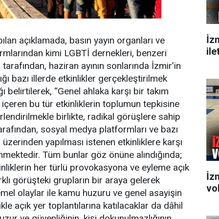
İz
pılan açıklamada, basın yayın organları ve
ile
rmlarından kimi LGBTİ dernekleri, benzeri
tarafından, haziran ayının sonlarında İzmir’in
ğı bazı illerde etkinlikler gerçekleştirilmek
ğı belirtilerek, “Genel ahlaka karşı bir takım
içeren bu tür etkinliklerin toplumun tepkisine
lendirilmekle birlikte, radikal görüşlere sahip
tarafından, sosyal medya platformları ve bazı
 üzerinden yapılması istenen etkinliklere karşı
linmektedir. Tüm bunlar göz önüne alındığında;
inliklerin her türlü provokasyona ve eyleme açık
İz
klı görüşteki grupların bir araya gelerek
vol
mel olaylar ile kamu huzuru ve genel asayişin
kle açık yer toplantılarına katılacaklar da dâhil
zur ve güvenliğinin, kişi dokunulmazlığının,