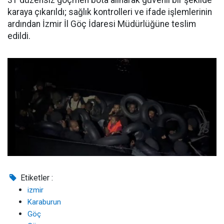
31 düzensiz göçmen bota alınarak güvenli bir şekilde
karaya çıkarıldı; sağlık kontrolleri ve ifade işlemlerinin
ardından İzmir İl Göç İdaresi Müdürlüğüne teslim
edildi.
Etiketler :
izmir
Karaburun
Göç