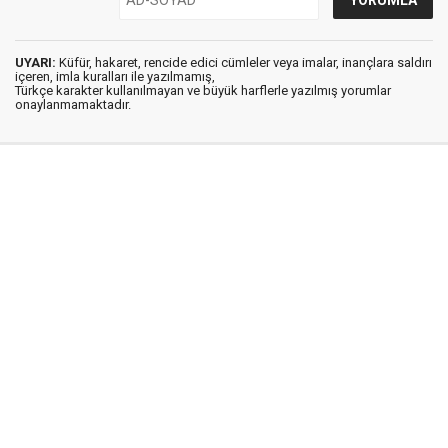
UYARI:
Küfür, hakaret, rencide edici cümleler veya imalar, inançlara saldırı
içeren, imla kuralları ile yazılmamış,
Türkçe karakter kullanılmayan ve büyük harflerle yazılmış yorumlar
onaylanmamaktadır.
Medya Ege © 2012
Anasayfa
Künye
İletişim
Gizlilik İlkeleri
Sitene Ekle