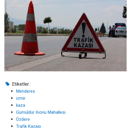
Etiketler :
Menderes
izmir
kaza
Gümüldür İnönü Mahallesi
Özdere
Trafik Kazası