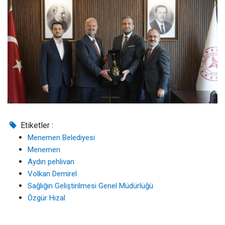
Etiketler :
Menemen Belediyesi
Menemen
Aydın pehlivan
Volkan Demirel
Sağlığın Geliştirilmesi Genel Müdürlüğü
Özgür Hızal