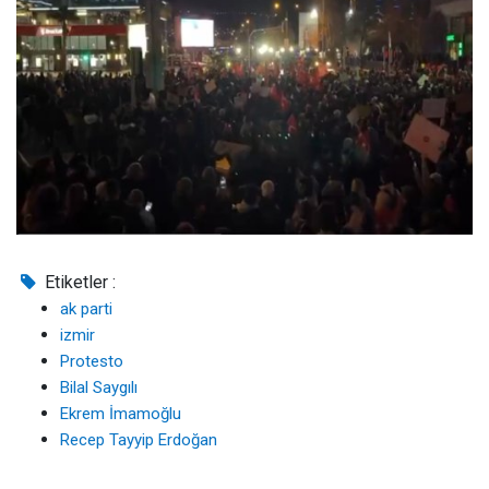
Etiketler :
ak parti
izmir
Protesto
Bilal Saygılı
Ekrem İmamoğlu
Recep Tayyip Erdoğan