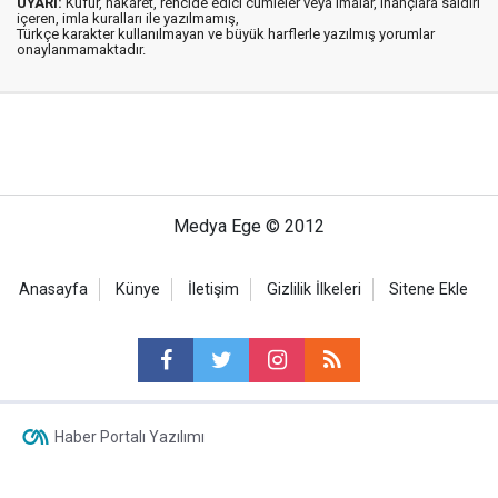
UYARI:
Küfür, hakaret, rencide edici cümleler veya imalar, inançlara saldırı
içeren, imla kuralları ile yazılmamış,
Türkçe karakter kullanılmayan ve büyük harflerle yazılmış yorumlar
onaylanmamaktadır.
Medya Ege © 2012
Anasayfa
Künye
İletişim
Gizlilik İlkeleri
Sitene Ekle
Haber Portalı Yazılımı