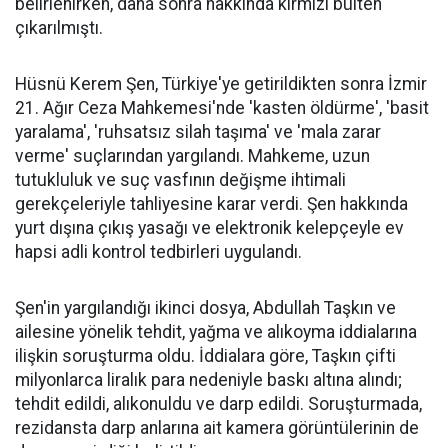
belirlenirken, daha sonra hakkında kırmızı bülten
çıkarılmıştı.
Hüsnü Kerem Şen, Türkiye'ye getirildikten sonra İzmir
21. Ağır Ceza Mahkemesi'nde 'kasten öldürme', 'basit
yaralama', 'ruhsatsız silah taşıma' ve 'mala zarar
verme' suçlarından yargılandı. Mahkeme, uzun
tutukluluk ve suç vasfının değişme ihtimali
gerekçeleriyle tahliyesine karar verdi. Şen hakkında
yurt dışına çıkış yasağı ve elektronik kelepçeyle ev
hapsi adli kontrol tedbirleri uygulandı.
Şen'in yargılandığı ikinci dosya, Abdullah Taşkın ve
ailesine yönelik tehdit, yağma ve alıkoyma iddialarına
ilişkin soruşturma oldu. İddialara göre, Taşkın çifti
milyonlarca liralık para nedeniyle baskı altına alındı;
tehdit edildi, alıkonuldu ve darp edildi. Soruşturmada,
rezidansta darp anlarına ait kamera görüntülerinin de