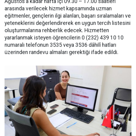
Ağustos’a kadar hafta içi 09.30 – 17.00 saatleri
arasında verilecek hizmet kapsamında uzman
eğitmenler, gençlerin ilgi alanları, başarı sıralamaları ve
yeteneklerini değerlendirerek en uygun tercih listesini
oluşturmalarına rehberlik edecek. Hizmetten
yararlanmak isteyen öğrencilerin 0 (232) 439 10 10
numaralı telefonun 3535 veya 3536 dâhilî hatları
üzerinden randevu almaları gerektiği ifade edildi.