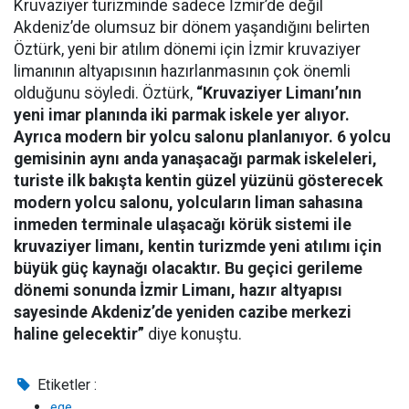
Kruvaziyer turizminde sadece İzmir’de değil
Akdeniz’de olumsuz bir dönem yaşandığını belirten
Öztürk, yeni bir atılım dönemi için İzmir kruvaziyer
limanının altyapısının hazırlanmasının çok önemli
olduğunu söyledi. Öztürk,
“Kruvaziyer Limanı’nın
yeni imar planında iki parmak iskele yer alıyor.
Ayrıca modern bir yolcu salonu planlanıyor. 6 yolcu
gemisinin aynı anda yanaşacağı parmak iskeleleri,
turiste ilk bakışta kentin güzel yüzünü gösterecek
modern yolcu salonu, yolcuların liman sahasına
inmeden terminale ulaşacağı körük sistemi ile
kruvaziyer limanı, kentin turizmde yeni atılımı için
büyük güç kaynağı olacaktır. Bu geçici gerileme
dönemi sonunda İzmir Limanı, hazır altyapısı
sayesinde Akdeniz’de yeniden cazibe merkezi
haline gelecektir”
diye konuştu.
Etiketler :
ege