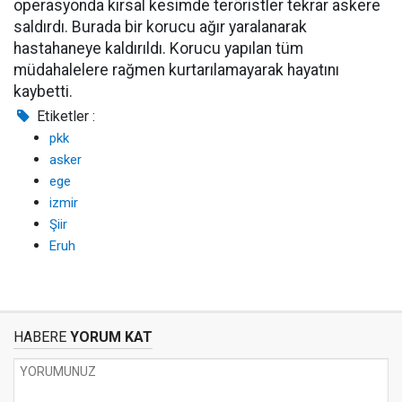
operasyonda kırsal kesimde teröristler tekrar askere
saldırdı. Burada bir korucu ağır yaralanarak
hastahaneye kaldırıldı. Korucu yapılan tüm
müdahalelere rağmen kurtarılamayarak hayatını
kaybetti.
Etiketler :
pkk
asker
ege
izmir
Şiir
Eruh
HABERE
YORUM KAT