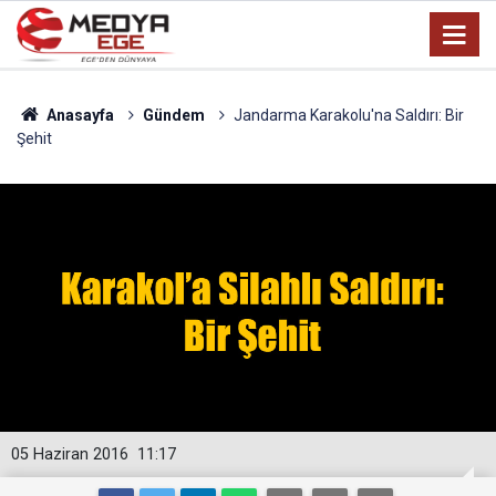
Anasayfa
Gündem
Jandarma Karakolu'na Saldırı: Bir
Şehit
05 Haziran 2016
11:17