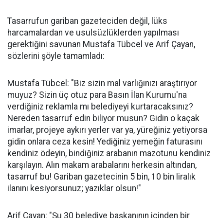
Tasarrufun gariban gazeteciden değil, lüks
harcamalardan ve usulsüzlüklerden yapılması
gerektiğini savunan Mustafa Tübcel ve Arif Çayan,
sözlerini şöyle tamamladı:
Mustafa Tübcel: "Biz sizin mal varlığınızı araştırıyor
muyuz? Sizin üç otuz para Basın İlan Kurumu'na
verdiğiniz reklamla mı belediyeyi kurtaracaksınız?
Nereden tasarruf edin biliyor musun? Gidin o kaçak
imarlar, projeye aykırı yerler var ya, yüreğiniz yetiyorsa
gidin onlara ceza kesin! Yediğiniz yemeğin faturasını
kendiniz ödeyin, bindiğiniz arabanın mazotunu kendiniz
karşılayın. Alın makam arabalarını herkesin altından,
tasarruf bu! Gariban gazetecinin 5 bin, 10 bin liralık
ilanını kesiyorsunuz; yazıklar olsun!"
Arif Çayan: "Şu 30 belediye başkanının içinden bir