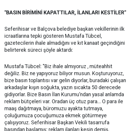
"BASIN BİRİMİNİ KAPATTILAR, İLANLARI KESTİLER"
Seferihisar ve Balçova belediye başkan vekillerinin ilk
icraatlarına tepki gösteren Mustafa Tübcel,
gazetecilerin ihale almadığını ve kıt kanaat geçindiğini
belirterek süreci şöyle aktardı:
Mustafa Tübcel: "Biz ihale almıyoruz , müteahhit
değiliz. Biz ne yapıyoruz biliyor musun. Koşturuyoruz,
bize basın toplantısı var gelin diyorlar, buradaki çalışan
arkadaşlar kışın soğukta, yazın sıcakta 50 derecede
gidiyorlar. Bize Basın İlan Kurumu’ndan yasal anlamda
reklam bütçeleri var. Oradan üç otuz para... O para ile
maaş dağıtmaya, büromuzu ayakta tutmaya,
çoluğumuza çocuğumuza ekmek götürmeye
çalışıyoruz. Seferihisar Başkan Vekili tasarrufa
basından başlamış; reklam ilanları kesin demiş,