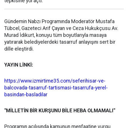
tepkisine yol açtı.
Gündemin Nabzı Programında Moderatör Mustafa
Tübcel, Gazeteci Arif Çayan ve Ceza Hukukçusu Av.
Murad İdikurt, konuyu tüm boyutlarıyla masaya
yatırarak belediyelerdeki tasarruf anlayışını sert bir
dille eleştirdi.
YAYIN LİNKİ:
https://www.izmirtime35.com/seferihisar-ve-
balcovada-tasarruf-tartismasi-tasarrufa-yerel-
basindan-basladilar
"MİLLETİN BİR KURŞUNU BİLE HEBA OLMAMALI"
Programın açılışında kamunun menfaatine vurgu