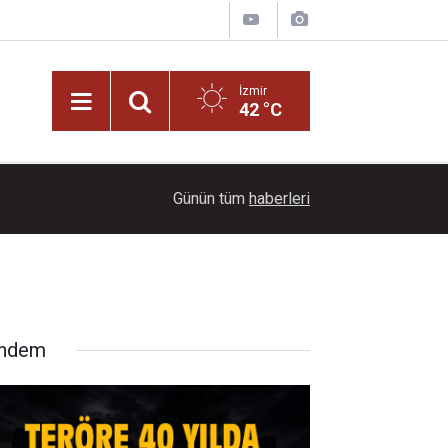
İzmir
42 °C
16:00
Teröre 40 yılda 2,3 trilyon dolar harcandı
Günün tüm
haberleri
ndem