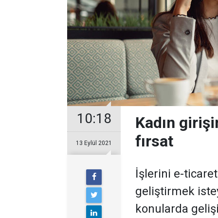
10:18
Kadın girişi
fırsat
13 Eylül 2021
İşlerini e-ticar
geliştirmek iste
konularda geliş