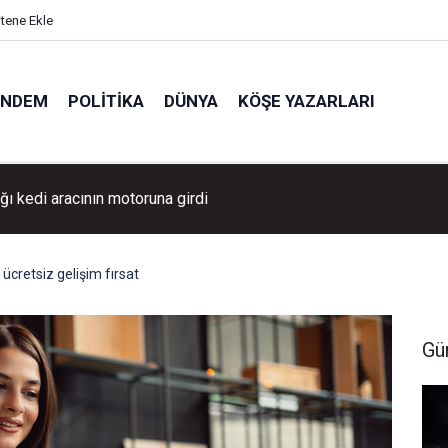
itene Ekle
ÜNDEM
POLITIKA
DÜNYA
KÖŞE YAZARLARI
ğı kedi aracının motoruna girdi
 ücretsiz gelişim fırsat
Gü