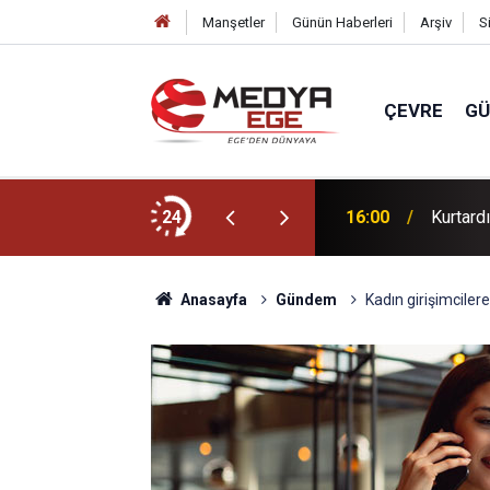
Manşetler
Günün Haberleri
Arşiv
S
ÇEVRE
G
ları Gündemin Nabzı’nda!
24
16:00
Kurtardı
Anasayfa
Gündem
Kadın girişimcilere