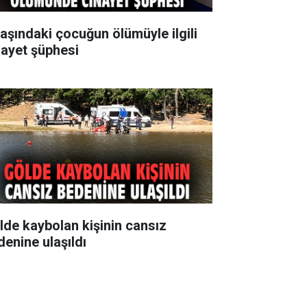
yaşındaki çocuğun ölümüyle ilgili
nayet şüphesi
lde kaybolan kişinin cansız
denine ulaşıldı