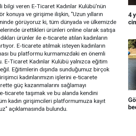
ili bilgi veren E-Ticaret Kadınlar Kulübü'nün
konuya ve girişime ilişkin, "Uzun yılların
4 
ci
eninde görüyoruz ki, tüm dünyada ve ülkemizde
elerinde ürettikleri ürünleri online olarak satışa
kları ürünler ile e-ticarete atılan kadınların
rtıyor. E-ticarete atılmak isteyen kadınların
tması bu platformu kurmamızdaki en önemli
u. E-Ticaret Kadınlar Kulübü yalnızca eğitim
eğil. Eğitimlerin dışında sunduğumuz birçok
irişimci kadınlarımızın işlerini e-ticarete
carette güç kazanmalarını sağlamayı
 e-ticarete taşımak ve bu alanda kendini
Gö
tüm kadın girişimcileri platformumuza kayıt
be
uz" açıklamasında bulundu.