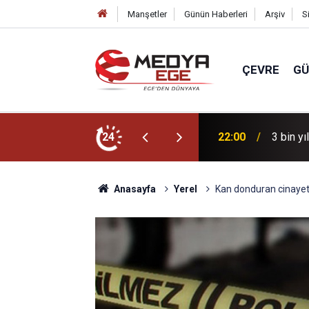
Manşetler
Günün Haberleri
Arşiv
S
ÇEVRE
G
r için sahada
24
22:00
3 bin yı
Anasayfa
Yerel
Kan donduran cinayett