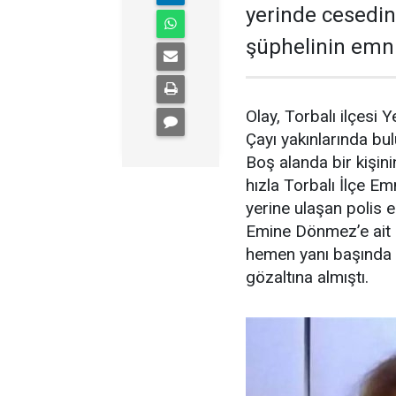
yerinde cesedi
şüphelinin emni
Olay, Torbalı ilçesi 
Çayı yakınlarında bu
Boş alanda bir kişin
hızla Torbalı İlçe Em
yerine ulaşan polis e
Emine Dönmez’e ait 
hemen yanı başında b
gözaltına almıştı.