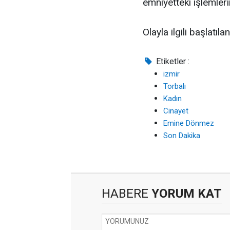
emniyetteki işlemler
Olayla ilgili başlatıl
Etiketler :
izmir
Torbalı
Kadın
Cinayet
Emine Dönmez
Son Dakika
HABERE
YORUM KAT