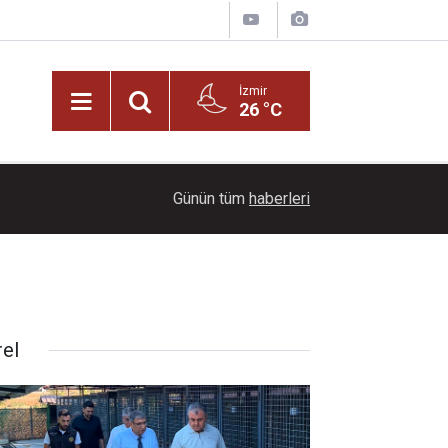
İzmir
26 °C
21:00
Başkan İlkay Çiçek tutuklandı!
Günün tüm
haberleri
rel