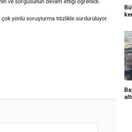
inin ve sorgusunun devam ettiği öğrenildi.
Bü
ke
an çok yönlü soruşturma titizlikle sürdürülüyor.
Ba
alt