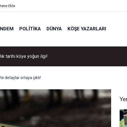
itene Ekle
ÜNDEM
POLITIKA
DÜNYA
KÖŞE YAZARLARI
llık tarihi köye yoğun ilgi!
e detaylar ortaya çıktı!
Ye