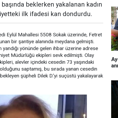
n başında beklerken yakalanan kadın
yetteki ilk ifadesi kan dondurdu.
Yedi Eylül Mahallesi 5508 Sokak üzerinde, Fetret
lunan bir şantiye alanında meydana gelmişti.
in yandığı yönünde gelen ihbar üzerine adrese
niyet Müdürlüğü ekipleri sevk edilmişti. Olay
Ay
kipleri, alevler içindeki cesedin 73 yaşındaki
an
olduğunu saptamış, bu sırada yanan cesedin
ekleyen şüpheli Dilek D.’yi suçüstü yakalayarak