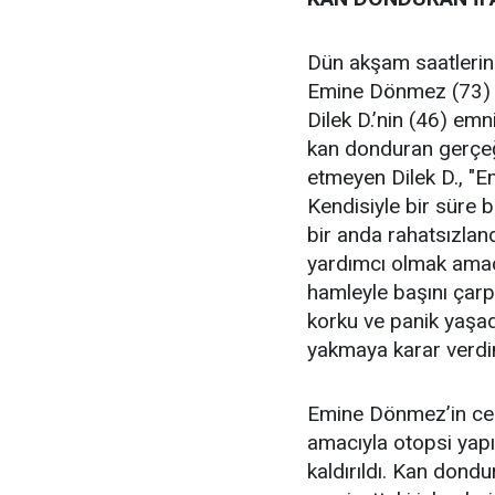
Dün akşam saatlerin
Emine Dönmez (73) ci
Dilek D.’nin (46) emni
kan donduran gerçeğ
etmeyen Dilek D., "
Kendisiyle bir süre 
bir anda rahatsızlan
yardımcı olmak amacı
hamleyle başını çarpt
korku ve panik yaşa
yakmaya karar verdim"
Emine Dönmez’in cen
amacıyla otopsi yap
kaldırıldı. Kan dondu