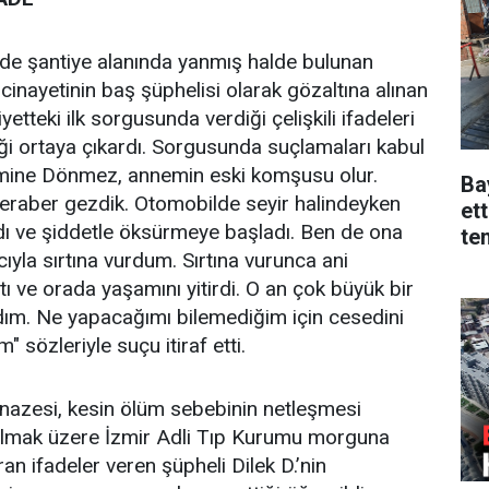
de şantiye alanında yanmış halde bulunan
nayetinin baş şüphelisi olarak gözaltına alınan
yetteki ilk sorgusunda verdiği çelişkili ifadeleri
i ortaya çıkardı. Sorgusunda suçlamaları kabul
Emine Dönmez, annemin eski komşusu olur.
Ba
beraber gezdik. Otomobilde seyir halindeyken
ett
dı ve şiddetle öksürmeye başladı. Ben de ona
te
yla sırtına vurdum. Sırtına vurunca ani
ı ve orada yaşamını yitirdi. O an çok büyük bir
dım. Ne yapacağımı bilemediğim için cesedini
 sözleriyle suçu itiraf etti.
azesi, kesin ölüm sebebinin netleşmesi
ılmak üzere İzmir Adli Tıp Kurumu morguna
ran ifadeler veren şüpheli Dilek D.’nin