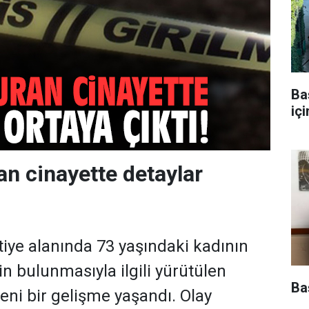
Ba
iç
n cinayette detaylar
!
tiye alanında 73 yaşındaki kadının
n bulunmasıyla ilgili yürütülen
Ba
ni bir gelişme yaşandı. Olay