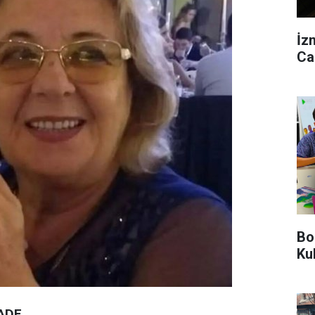
İz
Ca
Bo
Ku
ADE