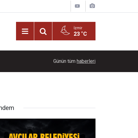
İzmir
23 °C
21:00
Başkan İlkay Çiçek tutuklandı!
Günün tüm
haberleri
ndem