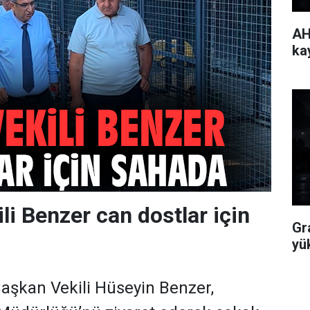
AH
ka
li Benzer can dostlar için
Gr
yü
aşkan Vekili Hüseyin Benzer,