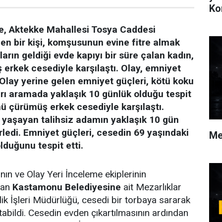
Ko
öre, Aktekke Mahallesi Tosya Caddesi
en bir kişi, komşusunun evine fitre almak
uların geldiği evde kapıyı bir süre çalan kadın,
erkek cesediyle karşılaştı. Olay, emniyet
. Olay yerine gelen emniyet güçleri, kötü koku
arı aramada yaklaşık 10 günlük olduğu tespit
ü çürümüş erkek cesediyle karşılaştı.
z yaşayan talihsiz adamın yaklaşık 10 gün
ledi. Emniyet güçleri, cesedin 69 yaşındaki
Me
lduğunu tespit etti.
ı
nın ve Olay Yeri İnceleme ekiplerinin
dan
Kastamonu Belediyesine
ait Mezarlıklar
ik İşleri Müdürlüğü, cesedi bir torbaya sararak
tabildi. Cesedin evden çıkartılmasının ardından