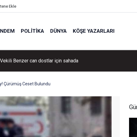
itene Ekle
ÜNDEM
POLITIKA
DÜNYA
KÖŞE YAZARLARI
llık tarihi köye yoğun ilgi!
y! Çürümüş Ceset Bulundu
Gü