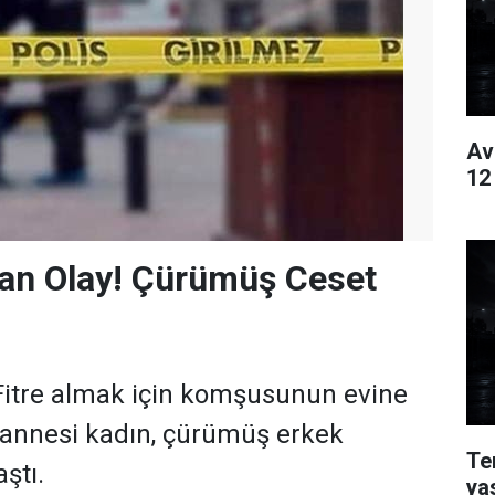
Av
12
an Olay! Çürümüş Ceset
itre almak için komşusunun evine
 annesi kadın, çürümüş erkek
Te
ştı.
ya