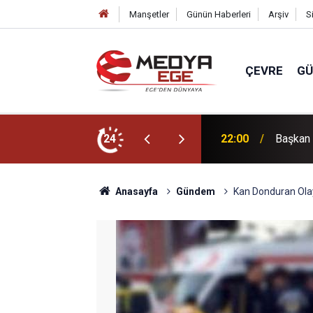
Manşetler
Günün Haberleri
Arşiv
S
ÇEVRE
G
r için sahada
24
22:00
3 bin yı
Anasayfa
Gündem
Kan Donduran Ola