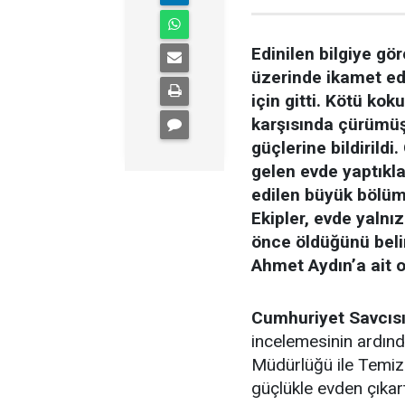
Edinilen bilgiye g
üzerinde ikamet ed
için gitti. Kötü kok
karşısında çürümüş 
güçlerine bildirildi
gelen evde yaptıkl
edilen büyük bölüm
Ekipler, evde yalnı
önce öldüğünü belir
Ahmet Aydın’a ait o
Cumhuriyet Savcıs
incelemesinin ardın
Müdürlüğü ile Temizl
güçlükle evden çıkar