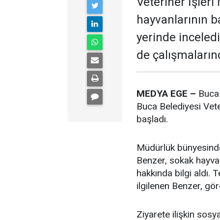
Veteriner İşler
hayvanlarının b
yerinde inceled
de çalışmalarınd
MEDYA EGE –
Buca 
Buca Belediyesi Vete
başladı.
Müdürlük bünyesinde 
Benzer, sokak hayvan
hakkında bilgi aldı.
ilgilenen Benzer, gör
Ziyarete ilişkin so