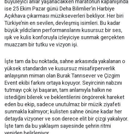
büyüleyici anlar yaşanacakken maratonun kapanışında
ise 25 Ekim Pazar günü Deha Bilimlier’in Harbiye
Açıkhava çıkarması müzikseverleri bekliyor. Her biri
Türkiye’nin en sevilen, devleşmiş isimleri. Bu kadar
büyük yıldızların performanslarını kusursuz bir ses,
ışık ve kulis konforuyla izleyiciye sunmak gerçekten
muazzam bir tutku ve vizyon işi.
İşte tam da bu noktada, sahne arkasında yakalanan o
yüksek standardın ve kusursuz misafirperverlik
anlayışının mimarı olan Burak Tanrısever ve Çizgim
Event ekibi farkını ortaya koyuyor. Seyircinin nabzını
tutmayı çok iyi başaran, tam anlamıyla halkın ne
istediğini bilerek ve beklentilerini öngörerek hareket
eden bu ekip, sadece unutulmaz bir müzik ziyafeti
sunmakla kalmıyor; kulisten sahne önüne kadar her
detayda vizyoner ve son derece elit bir çizgi yakalıyor.
İşte tam da bu yaklaşım sayesinde şehrin ritmi
yeniden belirleniyor.