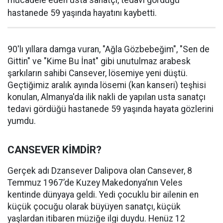
mücadele eden usta sanatçı, tedavi gördüğü
hastanede 59 yaşında hayatını kaybetti.
90'lı yıllara damga vuran, "Ağla Gözbebeğim", "Sen de
Gittin" ve "Kime Bu İnat" gibi unutulmaz arabesk
şarkıların sahibi Cansever, lösemiye yeni düştü.
Geçtiğimiz aralık ayında lösemi (kan kanseri) teşhisi
konulan, Almanya'da ilik nakli de yapılan usta sanatçı
tedavi gördüğü hastanede 59 yaşında hayata gözlerini
yumdu.
CANSEVER KİMDİR?
Gerçek adı Dzansever Dalipova olan Cansever, 8
Temmuz 1967’de Kuzey Makedonya’nın Veles
kentinde dünyaya geldi. Yedi çocuklu bir ailenin en
küçük çocuğu olarak büyüyen sanatçı, küçük
yaşlardan itibaren müziğe ilgi duydu. Henüz 12