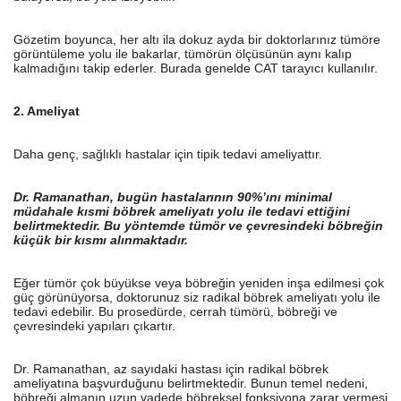
Gözetim boyunca, her altı ila dokuz ayda bir doktorlarınız tümöre
görüntüleme yolu ile bakarlar, tümörün ölçüsünün aynı kalıp
kalmadığını takip ederler. Burada genelde CAT tarayıcı kullanılır.
2. Ameliyat
Daha genç, sağlıklı hastalar için tipik tedavi ameliyattır.
Dr. Ramanathan, bugün hastalarının 90%’ını minimal
müdahale kısmi böbrek ameliyatı yolu ile tedavi ettiğini
belirtmektedir. Bu yöntemde tümör ve çevresindeki böbreğin
küçük bir kısmı alınmaktadır.
Eğer tümör çok büyükse veya böbreğin yeniden inşa edilmesi çok
güç görünüyorsa, doktorunuz siz radikal böbrek ameliyatı yolu ile
tedavi edebilir. Bu prosedürde, cerrah tümörü, böbreği ve
çevresindeki yapıları çıkartır.
Dr. Ramanathan, az sayıdaki hastası için radikal böbrek
ameliyatına başvurduğunu belirtmektedir. Bunun temel nedeni,
böbreği almanın uzun vadede böbreksel fonksiyona zarar vermesi