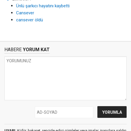
Ünlü şarkıcı hayatını kaybetti
Cansever
cansever öldü
HABERE
YORUM KAT
UYARI:
Küfür, hakaret, rencide edici cümleler veya imalar, inançlara saldırı