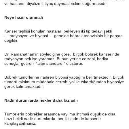
ve hastanın diyalize ihtiyaç duyması riskini doğurmasıdır.
Neye hazır olunmalı
Kanser teşhisi konulan hastaları bekleyen iki tip tedavi şekli
— radyasyon ve biyopsi — genelde böbrek tedavisinin bir parçası
değildir.
Dr. Ramanathan’ın söylediğine göre, birçok böbrek kanserinde
radyasyon pek işe yaramaz. Bunun yerine cerrahi, harika
sonuçlar getiren “altın standardı“ oluşturur.
Böbrek tümörlerine nadiren biyopsi yaptığını belirtmektedir. Birçok
tümörü minimum müdahale cerrahi yol ile çıkardığından biyopsiye
gerek kalmamaktadır.
Nadir durumlarda riskler daha fazladır
Tümörlerin böbrekler arasında yayılma ihtimali düşük de olsa,
bazı belirli nadir durumlarda, her ikisinde de kanserle
karşılaşabilirsiniz.