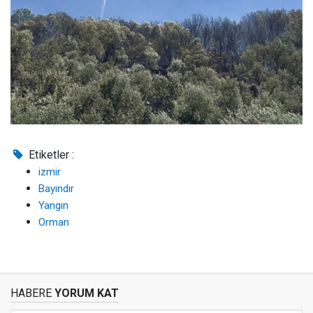
Etiketler :
izmir
Bayındır
Yangın
Orman
HABERE
YORUM KAT