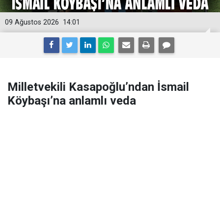
09 Ağustos 2026
14:01
Milletvekili Kasapoğlu’ndan İsmail
Köybaşı’na anlamlı veda
AK Parti İzmir Milletvekili Dr. Mehmet Muharrem
Kasapoğlu, jübilesini yapan kaptan için duygu yüklü bir
mesaj yayımladı. Kasapoğlu, örnek sporcuya Türk
futboluna kattığı tüm değerler için teşekkürlerini iletti.
Önceki dönem Gençlik ve Spor Bakanı, AK Parti İzmir
Milletvekili Mehmet Muharrem Kasapoğlu, İsmail