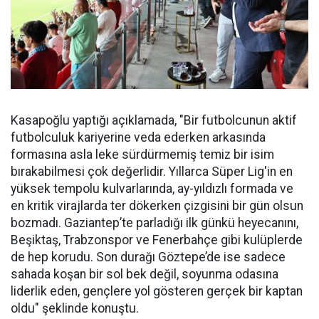
Kasapoğlu yaptığı açıklamada, "Bir futbolcunun aktif
futbolculuk kariyerine veda ederken arkasında
formasına asla leke sürdürmemiş temiz bir isim
bırakabilmesi çok değerlidir. Yıllarca Süper Lig'in en
yüksek tempolu kulvarlarında, ay-yıldızlı formada ve
en kritik virajlarda ter dökerken çizgisini bir gün olsun
bozmadı. Gaziantep’te parladığı ilk günkü heyecanını,
Beşiktaş, Trabzonspor ve Fenerbahçe gibi kulüplerde
de hep korudu. Son durağı Göztepe’de ise sadece
sahada koşan bir sol bek değil, soyunma odasına
liderlik eden, gençlere yol gösteren gerçek bir kaptan
oldu" şeklinde konuştu.