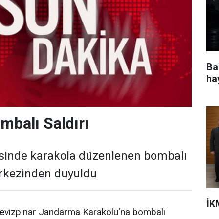
Ba
ha
mbalı Saldırı
esinde karakola düzenlenen bombalı
erkezinden duyuldu
İK
evizpınar Jandarma Karakolu'na bombalı