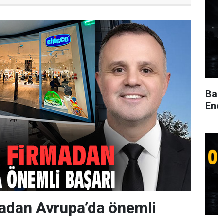
Ba
En
madan Avrupa’da önemli