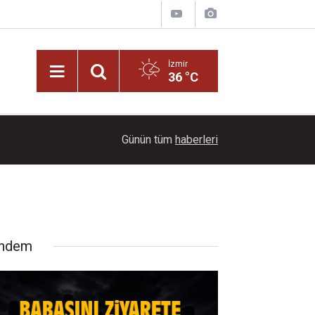
İzmir
36 °C
15:38
Babasını ziyarete giderken kazada hayatını kayb
Günün tüm
haberleri
ndem