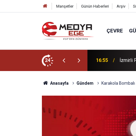
Manşetler
Günün Haberleri
Arşiv
S
ÇEVRE
G
z tatili süprizi
24
16:55
İzmirli
Anasayfa
Gündem
Karakola Bombalı S