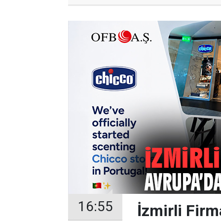
16:55
İzmirli Fir