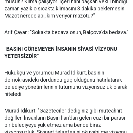
musun? Klima çalışıyor. İçeri hani başkan vekili bindiği
zaman yazık o sıcakta klimasını 3 dakika beklemesin.
Mazot nerede abi, kim veriyor mazotu?"
Arif Çayan: "Sokakta bedava onun, Balçova'da bedava."
"BASINI GÖREMEYEN İNSANIN SİYASİ VİZYONU
YETERSİZDİR"
Hukukçu ve yorumcu Murad İdikurt, basının
demokrasideki dördüncü güç olduğunu hatırlatarak
belediye yönetimlerinin tutumunu vizyonsuzluk olarak
niteledi:
Murad İdikurt: "Gazeteciler dediğiniz gibi müteahhit
değiller. İnsanların Basın İlan'dan gelen cüzi bir parası
bir belediyeye yük etmez ama bence biraz
vizyonsuzluk. Siyaset felsefesini okuyabilme vizyonu