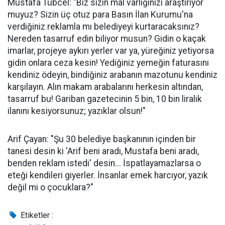
Mustafa Tübcel: "Biz sizin mal varlığınızı araştırıyor
muyuz? Sizin üç otuz para Basın İlan Kurumu'na
verdiğiniz reklamla mı belediyeyi kurtaracaksınız?
Nereden tasarruf edin biliyor musun? Gidin o kaçak
imarlar, projeye aykırı yerler var ya, yüreğiniz yetiyorsa
gidin onlara ceza kesin! Yediğiniz yemeğin faturasını
kendiniz ödeyin, bindiğiniz arabanın mazotunu kendiniz
karşılayın. Alın makam arabalarını herkesin altından,
tasarruf bu! Gariban gazetecinin 5 bin, 10 bin liralık
ilanını kesiyorsunuz; yazıklar olsun!"
Arif Çayan: "Şu 30 belediye başkanının içinden bir
tanesi desin ki 'Arif beni aradı, Mustafa beni aradı,
benden reklam istedi' desin... İspatlayamazlarsa o
eteği kendileri giyerler. İnsanlar emek harcıyor, yazık
değil mi o çocuklara?"
Etiketler :