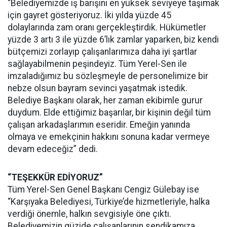
“Belediyemizde iş barışını en yüksek seviyeye taşımak
için gayret gösteriyoruz. İki yılda yüzde 45
dolaylarında zam oranı gerçekleştirdik. Hükümetler
yüzde 3 artı 3 ile yüzde 6’lık zamlar yaparken, biz kendi
bütçemizi zorlayıp çalışanlarımıza daha iyi şartlar
sağlayabilmenin peşindeyiz. Tüm Yerel-Sen ile
imzaladığımız bu sözleşmeyle de personelimize bir
nebze olsun bayram sevinci yaşatmak istedik.
Belediye Başkanı olarak, her zaman ekibimle gurur
duydum. Elde ettiğimiz başarılar, bir kişinin değil tüm
çalışan arkadaşlarımın eseridir. Emeğin yanında
olmaya ve emekçinin hakkını sonuna kadar vermeye
devam edeceğiz” dedi.
“TEŞEKKÜR EDİYORUZ”
Tüm Yerel-Sen Genel Başkanı Cengiz Gülebay ise
“Karşıyaka Belediyesi, Türkiye’de hizmetleriyle, halka
verdiği önemle, halkın sevgisiyle öne çıktı.
Belediyemizin güzide çalışanlarının sendikamıza