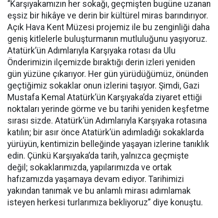
“Karşıyakamızın her sokağı, geçmişten bugüne uzanan
eşsiz bir hikâye ve derin bir kültürel miras barındırıyor.
Açık Hava Kent Müzesi projemiz ile bu zenginliği daha
geniş kitlelerle buluşturmanın mutluluğunu yaşıyoruz.
Atatürk’ün Adımlarıyla Karşıyaka rotası da Ulu
Önderimizin ilçemizde bıraktığı derin izleri yeniden
gün yüzüne çıkarıyor. Her gün yürüdüğümüz, önünden
geçtiğimiz sokaklar onun izlerini taşıyor. Şimdi, Gazi
Mustafa Kemal Atatürk’ün Karşıyaka’da ziyaret ettiği
noktaları yerinde görme ve bu tarihi yeniden keşfetme
sırası sizde. Atatürk’ün Adımlarıyla Karşıyaka rotasına
katılın; bir asır önce Atatürk’ün adımladığı sokaklarda
yürüyün, kentimizin belleğinde yaşayan izlerine tanıklık
edin. Çünkü Karşıyaka’da tarih, yalnızca geçmişte
değil; sokaklarımızda, yapılarımızda ve ortak
hafızamızda yaşamaya devam ediyor. Tarihimizi
yakından tanımak ve bu anlamlı mirası adımlamak
isteyen herkesi turlarımıza bekliyoruz” diye konuştu.