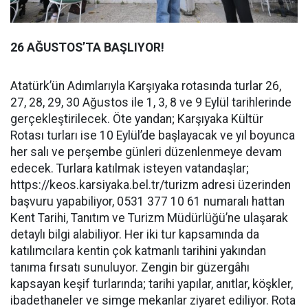
26 AĞUSTOS’TA BAŞLIYOR!
Atatürk’ün Adımlarıyla Karşıyaka rotasında turlar 26,
27, 28, 29, 30 Ağustos ile 1, 3, 8 ve 9 Eylül tarihlerinde
gerçekleştirilecek. Öte yandan; Karşıyaka Kültür
Rotası turları ise 10 Eylül’de başlayacak ve yıl boyunca
her salı ve perşembe günleri düzenlenmeye devam
edecek. Turlara katılmak isteyen vatandaşlar;
https://keos.karsiyaka.bel.tr/turizm adresi üzerinden
başvuru yapabiliyor, 0531 377 10 61 numaralı hattan
Kent Tarihi, Tanıtım ve Turizm Müdürlüğü’ne ulaşarak
detaylı bilgi alabiliyor. Her iki tur kapsamında da
katılımcılara kentin çok katmanlı tarihini yakından
tanıma fırsatı sunuluyor. Zengin bir güzergâhı
kapsayan keşif turlarında; tarihi yapılar, anıtlar, köşkler,
ibadethaneler ve simge mekanlar ziyaret ediliyor. Rota