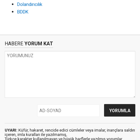
Dolandırıcılık
BDDK
HABERE
YORUM KAT
UYARI:
Küfür, hakaret, rencide edici cümleler veya imalar, inançlara saldırı
içeren, imla kuralları ile yazılmamış,
Türkçe karakter kullanılmayan ve büyük harflerle yazılmış yorumlar