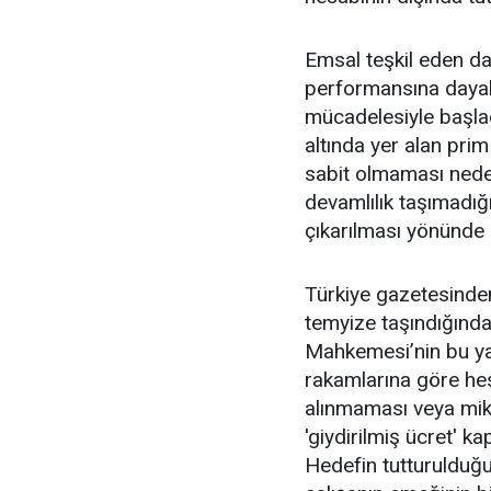
Emsal teşkil eden dav
performansına dayalı
mücadelesiyle başla
altında yer alan pri
sabit olmaması nede
devamlılık taşımadı
çıkarılması yönünde 
Türkiye gazetesinde
temyize taşındığında
Mahkemesi’nin bu yak
rakamlarına göre hes
alınmaması veya mikt
'giydirilmiş ücret' 
Hedefin tutturulduğ