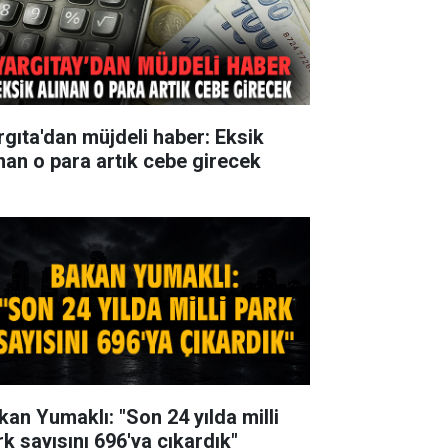
rgıta'dan müjdeli haber: Eksik
ınan o para artık cebe girecek
kan Yumaklı: "Son 24 yılda milli
rk sayısını 696'ya çıkardık"