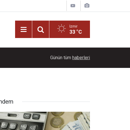
İzmir
33 °C
20:00
500 Kişinin yaşadığı ilçeye gece 50 bin kişi akın
Günün tüm
haberleri
ndem