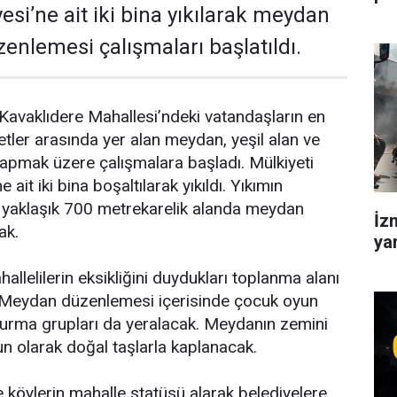
esi’ne ait iki bina yıkılarak meydan
zenlemesi çalışmaları başlatıldı.
Kavaklıdere Mahallesi’ndeki vatandaşların en
etler arasında yer alan meydan, yeşil alan ve
apmak üzere çalışmalara başladı. Mülkiyeti
ait iki bina boşaltılarak yıkıldı. Yıkımın
n yaklaşık 700 metrekarelik alanda meydan
İz
ak.
yan
llelilerin eksikliğini duydukları toplanma alanı
. Meydan düzenlemesi içerisinde çocuk oyun
 oturma grupları da yeralacak. Meydanın zemini
un olarak doğal taşlarla kaplanacak.
 köylerin mahalle statüsü alarak belediyelere