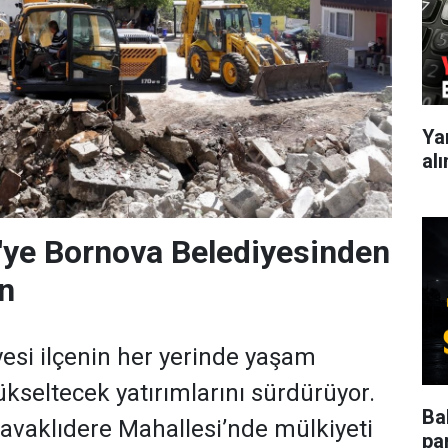
Ya
al
'ye Bornova Belediyesinden
n
esi ilçenin her yerinde yaşam
ükseltecek yatırımlarını sürdürüyor.
Ba
vaklıdere Mahallesi’nde mülkiyeti
pa