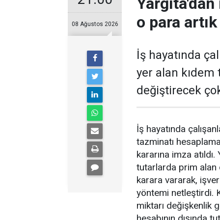
Yargıta'dan
o para artı
08 Ağustos 2026
İş hayatında ça
yer alan kıdem
değiştirecek çok
İş hayatında çalışan
tazminatı hesaplamas
kararına imza atıldı.
tutarlarda prim alan 
karara vararak, işve
yöntemi netleştirdi.
miktarı değişkenlik g
hesabının dışında t