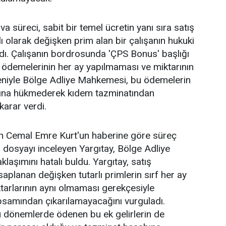
a süreci, sabit bir temel ücretin yanı sıra satış
 olarak değişken prim alan bir çalışanın hukuki
dı. Çalışanın bordrosunda 'ÇPS Bonus' başlığı
m ödemelerinin her ay yapılmaması ve miktarının
niyle Bölge Adliye Mahkemesi, bu ödemelerin
ğına hükmederek kıdem tazminatından
karar verdi.
n Cemal Emre Kurt'un haberine göre süreç
 dosyayı inceleyen Yargıtay, Bölge Adliye
laşımını hatalı buldu. Yargıtay, satış
aplanan değişken tutarlı primlerin sırf her ay
arlarının aynı olmaması gerekçesiyle
kapsamından çıkarılamayacağını vurguladı.
u dönemlerde ödenen bu ek gelirlerin de