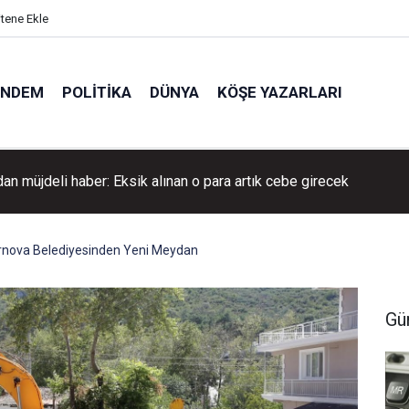
itene Ekle
ÜNDEM
POLITIKA
DÜNYA
KÖŞE YAZARLARI
dan müjdeli haber: Eksik alınan o para artık cebe girecek
ornova Belediyesinden Yeni Meydan
Gü