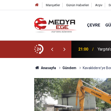
Manşetler
Günün Haberleri
Arşiv
S
ÇEVRE
G
el araştırmalarda ortaya çıkan 4 özelliği
24
21:00
Yargıta'
Anasayfa
Gündem
Kavaklıdere'ye B