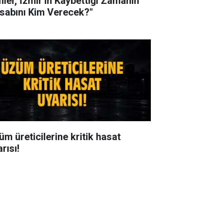
mler, İzmir'in Kaybettiği Zamanın
sabını Kim Verecek?"
üm üreticilerine kritik hasat
rısı!