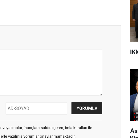
İK
veya imalar, inançlara saldırı içeren, imla kuralları ile
As
flerle yazılmış yorumlar onaylanmamaktadır.