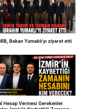
MİB, Bakan Yumaklı'yı ziyaret etti
ıl Hesap Vermesi Gerekenler