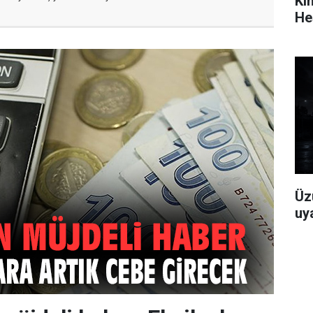
Ki
He
Üz
uya