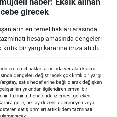
 müjdeli haber: Eksik alınan
k cebe girecek
lışanların en temel hakları arasında
 tazminatı hesaplamasında dengeleri
 kritik bir yargı kararına imza atıldı.
ların en temel hakları arasında yer alan kıdem
ında dengeleri değiştirecek çok kritik bir yargı
 Yargıtay, satış hedeflerine bağlı olarak değişken
çalışanları yakından ilgilendiren emsal bir
renin tazminat hesabında izlemesi gereken
 Karara göre, her ay düzenli ödenmeyen veya
österen satış primleri artık kıdem tazminatı
utulamayacak.