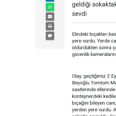
geldiği sokakta
sevdi
Elindeki bıçakları ka
yere vurdu. Yerde ca
öldürdükten sonra çö
güvenlik kameraların
Olay, geçtiğimiz 2 E
Beyoğlu Tomtom Mah
saatlerinde ellerinde
konteynerdeki kedile
bıçağını bileyen cani
yerden yere vurdu. Al