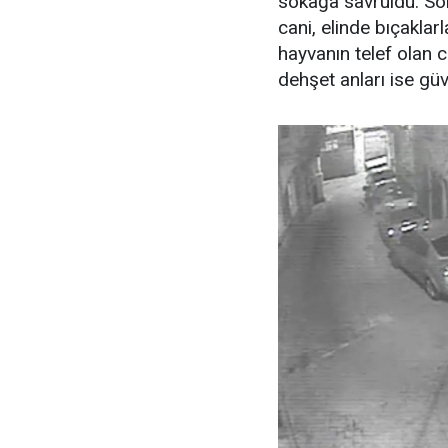
sokağa savruldu. So
cani, elinde bıçaklar
hayvanın telef olan 
dehşet anları ise gü