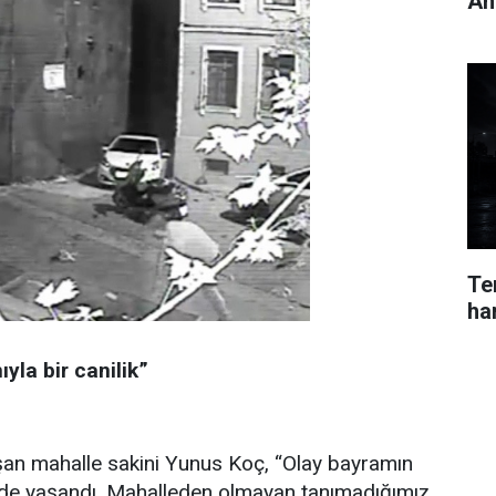
An
Ter
ha
yla bir canilik”
şan mahalle sakini Yunus Koç, “Olay bayramın
nde yaşandı. Mahalleden olmayan tanımadığımız