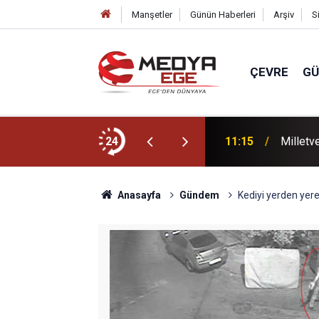
Manşetler
Günün Haberleri
Arşiv
S
ÇEVRE
G
is toplandı
24
11:15
Milletve
Anasayfa
Gündem
Kediyi yerden yere 