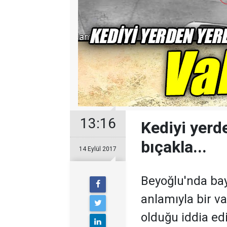
13:16
Kediyi yerd
bıçakla...
14 Eylül 2017
Beyoğlu'nda ba
anlamıyla bir va
olduğu iddia ed