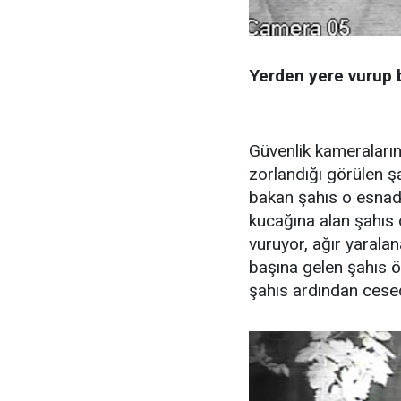
Yerden yere vurup b
Güvenlik kameraları
zorlandığı görülen şa
bakan şahıs o esnada 
kucağına alan şahıs 
vuruyor, ağır yarala
başına gelen şahıs ö
şahıs ardından cesed