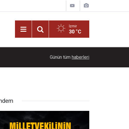
İzmir
30 °C
11:06
Sokak Senin Olimpiyatları’nda final heyecanı yak
Günün tüm
haberleri
ndem