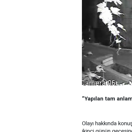
“Yapılan tam anlamı
Olayı hakkında konu
ikinci günün gecesi