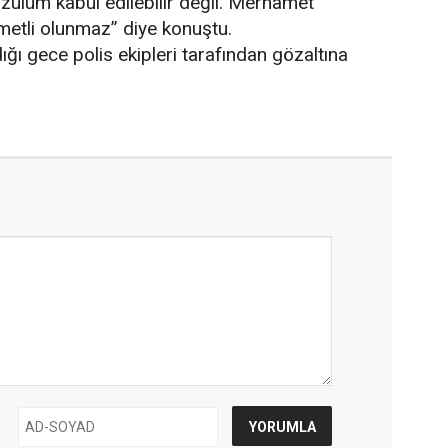
 zulüm kabul edilebilir değil. Merhamet
tli olunmaz” diye konuştu.
ğı gece polis ekipleri tarafından gözaltına