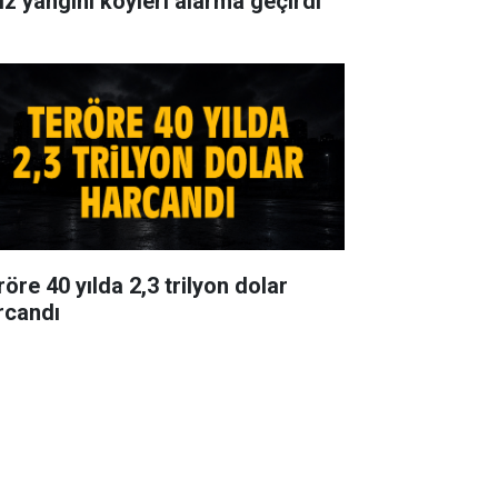
ız yangını köyleri alarma geçirdi
öre 40 yılda 2,3 trilyon dolar
rcandı