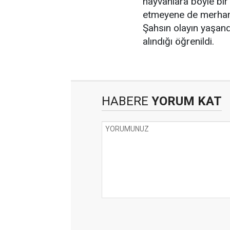
hayvanlara böyle bir
etmeyene de merhame
Şahsın olayın yaşandı
alındığı öğrenildi.
HABERE
YORUM KAT