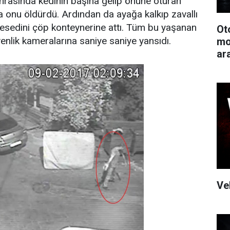
nrasında kedinin başına gelip önüne oturan
la onu öldürdü. Ardından da ayağa kalkıp zavallı
cesedini çöp konteynerine attı. Tüm bu yaşanan
Ot
venlik kameralarına saniye saniye yansıdı.
mo
ar
Ve