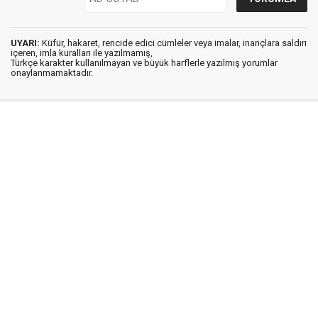
UYARI:
Küfür, hakaret, rencide edici cümleler veya imalar, inançlara saldırı
içeren, imla kuralları ile yazılmamış,
Türkçe karakter kullanılmayan ve büyük harflerle yazılmış yorumlar
onaylanmamaktadır.
Medya Ege © 2012
Anasayfa
Künye
İletişim
Gizlilik İlkeleri
Sitene Ekle