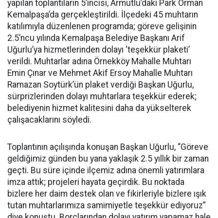
yapılan toplantıların 5’incisi, Armutlu’daki Park Orman
Kemalpaşa’da gerçekleştirildi. İlçedeki 45 muhtarın
katılımıyla düzenlenen programda; göreve gelişinin
2.5’ncu yılında Kemalpaşa Belediye Başkanı Arif
Uğurlu’ya hizmetlerinden dolayı ‘teşekkür plaketi’
verildi. Muhtarlar adına Örnekköy Mahalle Muhtarı
Emin Çınar ve Mehmet Akif Ersoy Mahalle Muhtarı
Ramazan Soytürk’ün plaket verdiği Başkan Uğurlu,
sürprizlerinden dolayı muhtarlara teşekkür ederek;
belediyenin hizmet kalitesini daha da yükselterek
çalışacaklarını söyledi.
Toplantının açılışında konuşan Başkan Uğurlu, “Göreve
geldiğimiz günden bu yana yaklaşık 2.5 yıllık bir zaman
geçti. Bu süre içinde ilçemiz adına önemli yatırımlara
imza attık; projeleri hayata geçirdik. Bu noktada
bizlere her daim destek olan ve fikirleriyle bizlere ışık
tutan muhtarlarımıza samimiyetle teşekkür ediyoruz”
diye konuştu. Borçlarından dolayı yatırım yapamaz hale