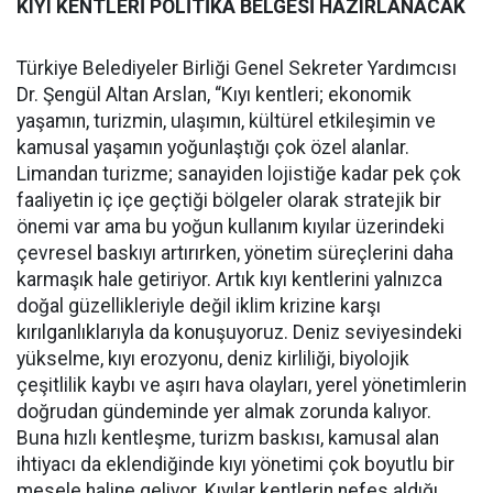
KIYI KENTLERİ POLİTİKA BELGESİ HAZIRLANACAK
Türkiye Belediyeler Birliği Genel Sekreter Yardımcısı
Dr. Şengül Altan Arslan, “Kıyı kentleri; ekonomik
yaşamın, turizmin, ulaşımın, kültürel etkileşimin ve
kamusal yaşamın yoğunlaştığı çok özel alanlar.
Limandan turizme; sanayiden lojistiğe kadar pek çok
faaliyetin iç içe geçtiği bölgeler olarak stratejik bir
önemi var ama bu yoğun kullanım kıyılar üzerindeki
çevresel baskıyı artırırken, yönetim süreçlerini daha
karmaşık hale getiriyor. Artık kıyı kentlerini yalnızca
doğal güzellikleriyle değil iklim krizine karşı
kırılganlıklarıyla da konuşuyoruz. Deniz seviyesindeki
yükselme, kıyı erozyonu, deniz kirliliği, biyolojik
çeşitlilik kaybı ve aşırı hava olayları, yerel yönetimlerin
doğrudan gündeminde yer almak zorunda kalıyor.
Buna hızlı kentleşme, turizm baskısı, kamusal alan
ihtiyacı da eklendiğinde kıyı yönetimi çok boyutlu bir
mesele haline geliyor. Kıyılar kentlerin nefes aldığı,