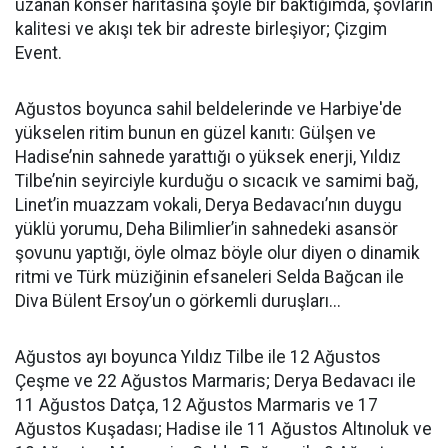
uzanan konser haritasına şöyle bir baktığımda, şovların
kalitesi ve akışı tek bir adreste birleşiyor; Çizgim
Event.
Ağustos boyunca sahil beldelerinde ve Harbiye'de
yükselen ritim bunun en güzel kanıtı: Gülşen ve
Hadise’nin sahnede yarattığı o yüksek enerji, Yıldız
Tilbe’nin seyirciyle kurduğu o sıcacık ve samimi bağ,
Linet’in muazzam vokali, Derya Bedavacı’nın duygu
yüklü yorumu, Deha Bilimlier’in sahnedeki asansör
şovunu yaptığı, öyle olmaz böyle olur diyen o dinamik
ritmi ve Türk müziğinin efsaneleri Selda Bağcan ile
Diva Bülent Ersoy’un o görkemli duruşları...
Ağustos ayı boyunca Yıldız Tilbe ile 12 Ağustos
Çeşme ve 22 Ağustos Marmaris; Derya Bedavacı ile
11 Ağustos Datça, 12 Ağustos Marmaris ve 17
Ağustos Kuşadası; Hadise ile 11 Ağustos Altınoluk ve