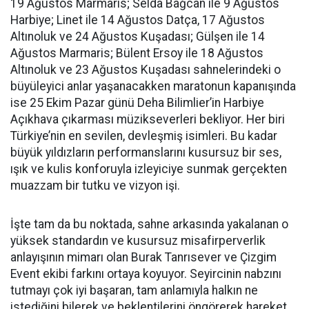
19 Ağustos Marmaris; Selda Bağcan ile 9 Ağustos
Harbiye; Linet ile 14 Ağustos Datça, 17 Ağustos
Altınoluk ve 24 Ağustos Kuşadası; Gülşen ile 14
Ağustos Marmaris; Bülent Ersoy ile 18 Ağustos
Altınoluk ve 23 Ağustos Kuşadası sahnelerindeki o
büyüleyici anlar yaşanacakken maratonun kapanışında
ise 25 Ekim Pazar günü Deha Bilimlier’in Harbiye
Açıkhava çıkarması müzikseverleri bekliyor. Her biri
Türkiye’nin en sevilen, devleşmiş isimleri. Bu kadar
büyük yıldızların performanslarını kusursuz bir ses,
ışık ve kulis konforuyla izleyiciye sunmak gerçekten
muazzam bir tutku ve vizyon işi.
İşte tam da bu noktada, sahne arkasında yakalanan o
yüksek standardın ve kusursuz misafirperverlik
anlayışının mimarı olan Burak Tanrısever ve Çizgim
Event ekibi farkını ortaya koyuyor. Seyircinin nabzını
tutmayı çok iyi başaran, tam anlamıyla halkın ne
istediğini bilerek ve beklentilerini öngörerek hareket