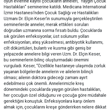
oyun evlerine kayıtlı çocukların anneleri, “Yaygın Çocuk
Hastalıkları” seminerine katıldı. Medicana International
İzmir Hastanesi’nden Çocuk Sağlığı ve Hastalıkları
Uzmanı Dr. Elçin Keser’in sunumuyla gerçekleştirilen
seminerlerde anneler, merak ettikleri soruları
doğrudan uzmanına sorma fırsatı buldu. Çocuklarda
sık görülen enfeksiyonlar, üst solunum yolları
enfeksiyonları, ateş yükselmesi, antibiyotik kullanımı,
cilt döküntüleri, bulantı ve kusma gibi geniş bir
yelpazede annelere bilgi veren Uzm. Dr. Elçin Keser,
bu seminerlerin bilinç oluşturmadaki önemini
vurguladı. Keser, “Özellikle hastaneye ulaşımda zorluk
yaşanan bölgelerde annelerin ve ailelerin bilinçli
olması; ailenin doktora gideceği zamanı ayırt
edebilmesi çok önemli. Annelerimizle kreş
dönemindeki çocuklarda yaygın görülen hastalıkları,
her çocuğun özel olduğunu ve çocuğa göre müdahale
gerektiğini konuştuk. Enfeksiyonlara karşı önlem
almak için, çocuklarını kreşe gönderirken nelere dikkat