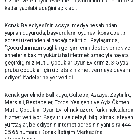
hizmet veren oyun evlerine başvuruların 10 Temmuz’a
kadar yapılabileceğini açıkladı.
Konak Belediyesi’nin sosyal medya hesabından
yapılan duyuruda, başvuruların oyunevi.konak.bel.tr
adresi üzerinden alınacağı belirtildi. Paylaşımda,
“Çocuklarımızın sağlıklı gelişimlerini desteklemek ve
annelerin bakım yükünü hafifletmek amacıyla hayata
geçirdiğimiz Mutlu Çocuklar Oyun Evlerimiz, 3-5 yaş
grubu çocuklar için ücretsiz hizmet vermeye devam
ediyor” ifadelerine yer verildi.
Konak genelinde Ballıkuyu, Gültepe, Aziziye, Zeytinlik,
Mersinli, Beştepeler, Toros, Yenişehir ve Ayla Ökmen
Mutlu Çocuklar Oyun Evi olmak üzere farklı noktalarda
hizmet veriliyor. Başvuru ve detaylı bilgi almak isteyen
yurttaşlar, belediyenin internet adresinin yanı sıra 444
35 66 numaralı Konak İletişim Merkezi’ne