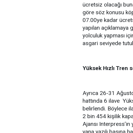
ücretsiz olacağı bun
göre söz konusu köp
07.00ye kadar ücrets
yapılan açıklamaya g
yolculuk yapması içi
asgari seviyede tutula
Yüksek Hızlı Tren se
Ayrıca 26-31 Ağustos
hattında 6 ilave Yük
belirlendi. Böylece i
2 bin 454 kişilik kap
Ajansı Interpress’i
yana yazılı basına ha