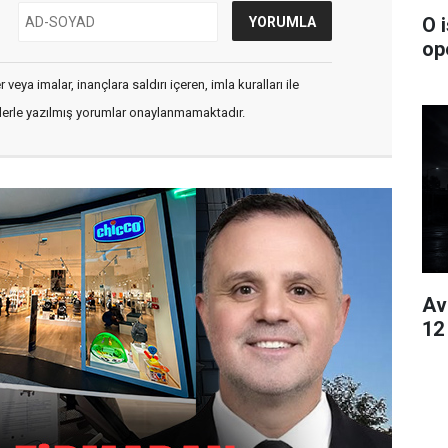
O 
op
veya imalar, inançlara saldırı içeren, imla kuralları ile
flerle yazılmış yorumlar onaylanmamaktadır.
Av
12