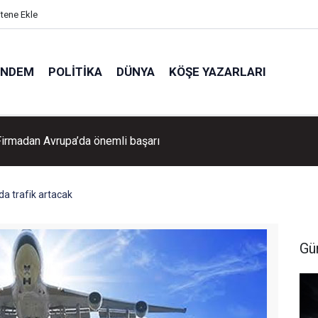
itene Ekle
ÜNDEM
POLITIKA
DÜNYA
KÖŞE YAZARLARI
 Firmadan Avrupa’da önemli başarı
a trafik artacak
Gü