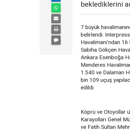
beklediklerini a
7 büyük havalimanın
belirlendi. Interpress
Havalimanı’ndan 16 
Sabiha Gökçen Haval
Ankara Esenboğa Hav
Menderes Havaliman
1.540 ve Dalaman H
bin 109 uçuş yapılac
edildi.
Köprü ve Otoyollar üc
Karayolları Genel M
ve Fatih Sultan Mehm