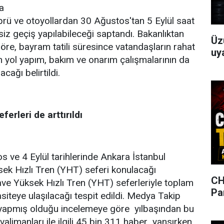
a
rü ve otoyollardan 30 Ağustos'tan 5 Eylül saat
iz geçiş yapılabileceği saptandı. Bakanlıktan
Üz
öre, bayram tatili süresince vatandaşların rahat
uya
n yol yapım, bakım ve onarım çalışmalarının da
cağı belirtildi.
ferleri de arttırıldı
 ve 4 Eylül tarihlerinde Ankara İstanbul
sek Hızlı Tren (YHT) seferi konulacağı
CH
lave Yüksek Hızlı Tren (YHT) seferleriyle toplam
Pa
asiteye ulaşılacağı tespit edildi. Medya Takip
n yapmış olduğu incelemeye göre yılbaşından bu
valimanları ile ilgili 45 bin 311 haber yansırken,