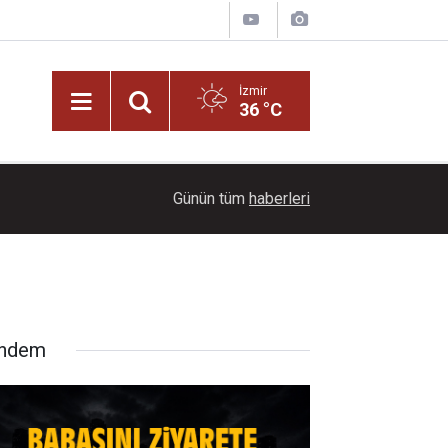
İzmir
36 °C
15:38
Babasını ziyarete giderken kazada hayatını kayb
Günün tüm
haberleri
ndem