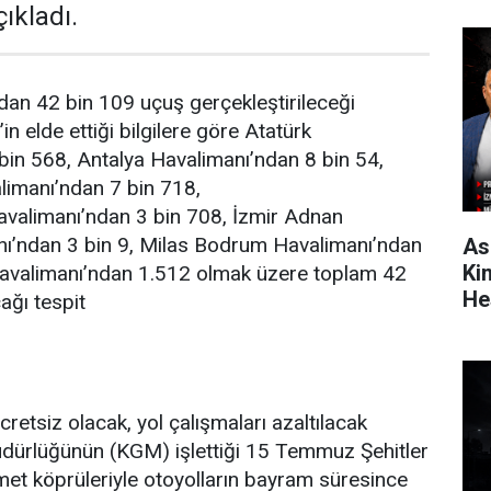
çıkladı.
dan 42 bin 109 uçuş gerçekleştirileceği
’in elde ettiği bilgilere göre Atatürk
bin 568, Antalya Havalimanı’ndan 8 bin 54,
imanı’ndan 7 bin 718,
alimanı’ndan 3 bin 708, İzmir Adnan
ı’ndan 3 bin 9, Milas Bodrum Havalimanı’ndan
As
Ki
avalimanı’ndan 1.512 olmak üzere toplam 42
He
ağı tespit
retsiz olacak, yol çalışmaları azaltılacak
üdürlüğünün (KGM) işlettiği 15 Temmuz Şehitler
et köprüleriyle otoyolların bayram süresince