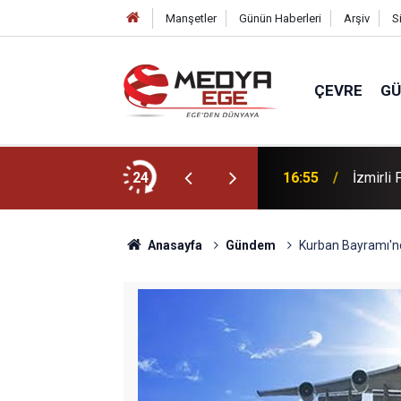
Manşetler
Günün Haberleri
Arşiv
S
ÇEVRE
G
z tatili süprizi
24
16:55
İzmirli
Anasayfa
Gündem
Kurban Bayramı'nd