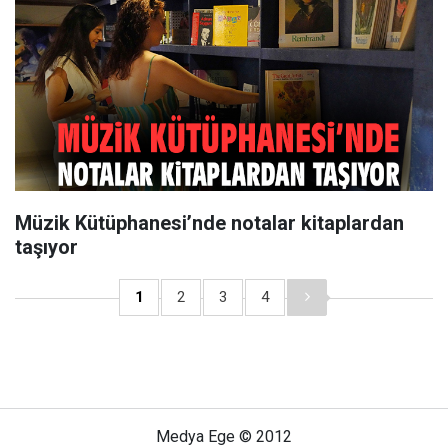
Müzik Kütüphanesi’nde notalar kitaplardan
taşıyor
1
2
3
4
Medya Ege © 2012