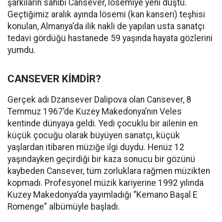
şarkıların sahibi Cansever, lösemiye yeni düştü.
Geçtiğimiz aralık ayında lösemi (kan kanseri) teşhisi
konulan, Almanya'da ilik nakli de yapılan usta sanatçı
tedavi gördüğü hastanede 59 yaşında hayata gözlerini
yumdu.
CANSEVER KİMDİR?
Gerçek adı Dzansever Dalipova olan Cansever, 8
Temmuz 1967’de Kuzey Makedonya’nın Veles
kentinde dünyaya geldi. Yedi çocuklu bir ailenin en
küçük çocuğu olarak büyüyen sanatçı, küçük
yaşlardan itibaren müziğe ilgi duydu. Henüz 12
yaşındayken geçirdiği bir kaza sonucu bir gözünü
kaybeden Cansever, tüm zorluklara rağmen müzikten
kopmadı. Profesyonel müzik kariyerine 1992 yılında
Kuzey Makedonya’da yayımladığı “Kemano Başal E
Romenge” albümüyle başladı.