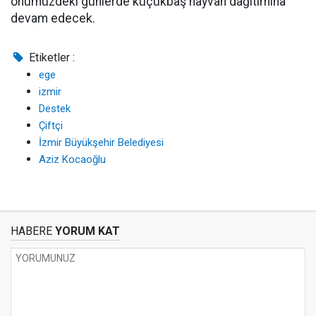
önümüzdeki günlerde küçükbaş hayvan dağıtımına
devam edecek.
Etiketler :
ege
izmir
Destek
Çiftçi
İzmir Büyükşehir Belediyesi
Aziz Kocaoğlu
HABERE
YORUM KAT