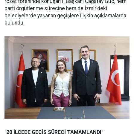
rozet töreninde konuşan İl Başkanı Çağatay Güç, hem
parti örgütlenme sürecine hem de İzmir'deki
belediyelerde yaşanan geçişlere ilişkin açıklamalarda
bulundu.
"20 İLÇEDE GEÇİŞ SÜRECİ TAMAMLANDI"