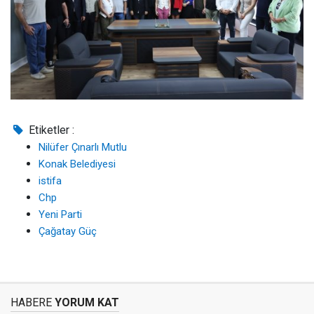
Etiketler :
Nilüfer Çınarlı Mutlu
Konak Belediyesi
istifa
Chp
Yeni Parti
Çağatay Güç
HABERE
YORUM KAT