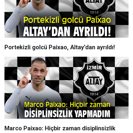
Portekizli golcü Paixao, Altay’dan ayrıldı!
Marco Paixao: Hiçbir zaman disiplinsizlik