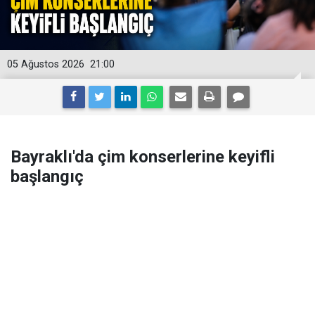
05 Ağustos 2026
21:00
Bayraklı'da çim konserlerine keyifli
başlangıç
Bayraklı Belediyesi’nin yaz akşamlarını müzikle
renklendirmek amacıyla düzenlediği Çim Konserleri
başladı. İlk etkinlikte Bayraklı Sahili’nde bir araya gelen
vatandaşlar, müzik dolu bir akşam yaşadı.