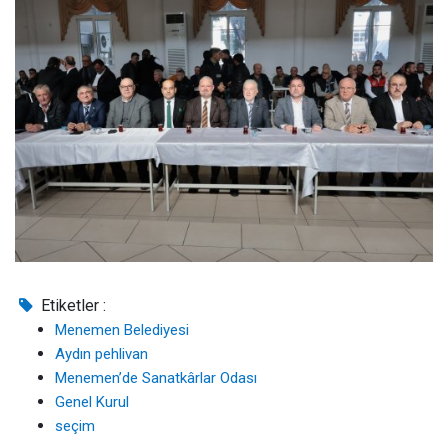
Etiketler :
Menemen Belediyesi
Aydın pehlivan
Menemen’de Sanatkârlar Odası
Genel Kurul
seçim