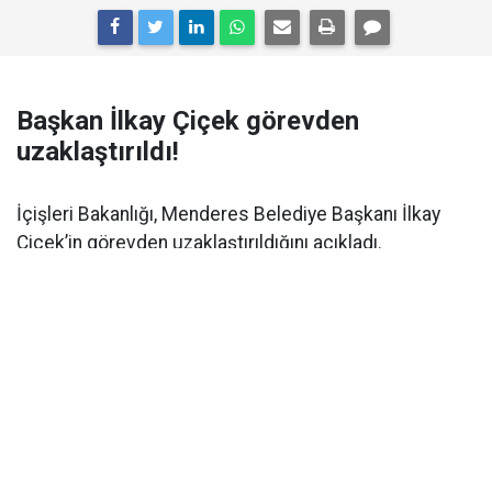
Başkan İlkay Çiçek görevden
uzaklaştırıldı!
İçişleri Bakanlığı, Menderes Belediye Başkanı İlkay
Çiçek’in görevden uzaklaştırıldığını açıkladı.
İçişleri Bakanlığı tarafından yapılan açıklamada,
"Menderes Belediye Başkanı İlkay Çiçek hakkında,
İzmir Cumhuriyet Başsavcılığının 2026/59016 sayılı
dosyasında ‘görevi kötüye kullanma, irtikap, rüşvet,
resmi belgede sahtecilik, suç işlemek amacıyla örgüt
kurma ve imar kirliliğine neden olma’ suçlarından
soruşturmaya başlanması ve İzmir 2. Sulh Ceza