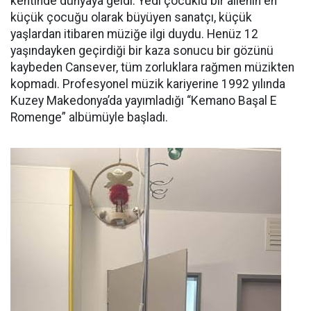
kentinde dünyaya geldi. Yedi çocuklu bir ailenin en
küçük çocuğu olarak büyüyen sanatçı, küçük
yaşlardan itibaren müziğe ilgi duydu. Henüz 12
yaşındayken geçirdiği bir kaza sonucu bir gözünü
kaybeden Cansever, tüm zorluklara rağmen müzikten
kopmadı. Profesyonel müzik kariyerine 1992 yılında
Kuzey Makedonya’da yayımladığı “Kemano Başal E
Romenge” albümüyle başladı.