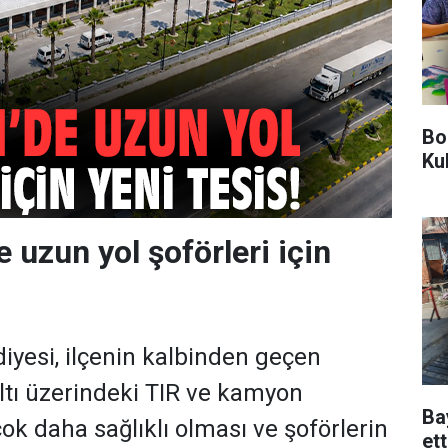
Bo
Ku
uzun yol şoförleri için
yesi, ilçenin kalbinden geçen
tı üzerindeki TIR ve kamyon
Ba
k daha sağlıklı olması ve şoförlerin
ett