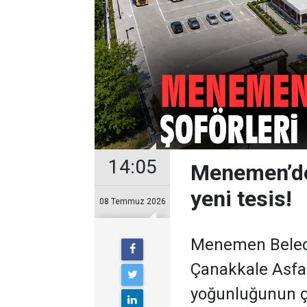
14:05
Menemen’de 
yeni tesis!
08 Temmuz 2026
Menemen Beledi
Çanakkale Asfal
yoğunluğunun ço