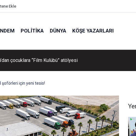
itene Ekle
ÜNDEM
POLITIKA
DÜNYA
KÖŞE YAZARLARI
ü sahili yeşile büründü
förleri için yeni tesis!
Ye