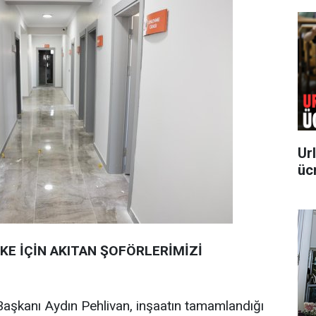
Ur
üc
LKE İÇİN AKITAN ŞOFÖRLERİMİZİ
şkanı Aydın Pehlivan, inşaatın tamamlandığı