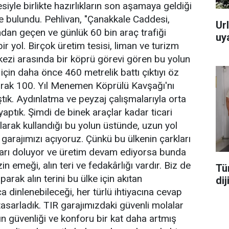
iyle birlikte hazırlıkların son aşamaya geldiği
e bulundu. Pehlivan, "Çanakkale Caddesi,
Url
ndan geçen ve günlük 60 bin araç trafiği
uya
r yol. Birçok üretim tesisi, liman ve turizm
rkezi arasında bir köprü görevi gören bu yolun
için daha önce 460 metrelik battı çıktıyı öz
arak 100. Yıl Menemen Köprülü Kavşağı'nı
tık. Aydınlatma ve peyzaj çalışmalarıyla orta
aptık. Şimdi de binek araçlar kadar ticari
larak kullandığı bu yolun üstünde, uzun yol
 garajımızı açıyoruz. Çünkü bu ülkenin çarkları
ları doluyor ve üretim devam ediyorsa bunda
in emeği, alın teri ve fedakârlığı vardır. Biz de
Tü
arak alın terini bu ülke için akıtan
di
a dinlenebileceği, her türlü ihtiyacına cevap
tasarladık. TIR garajımızdaki güvenli molalar
ın güvenliği ve konforu bir kat daha artmış