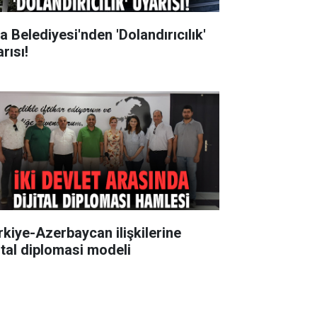
a Belediyesi'nden 'Dolandırıcılık'
rısı!
rkiye-Azerbaycan ilişkilerine
jital diplomasi modeli