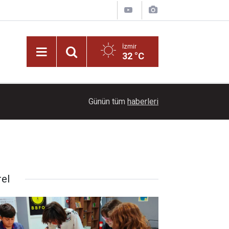
İzmir
32 °C
19:00
Bayraklı'da vatandaşların şikayet ettiği çöp evi 
Günün tüm
haberleri
rel