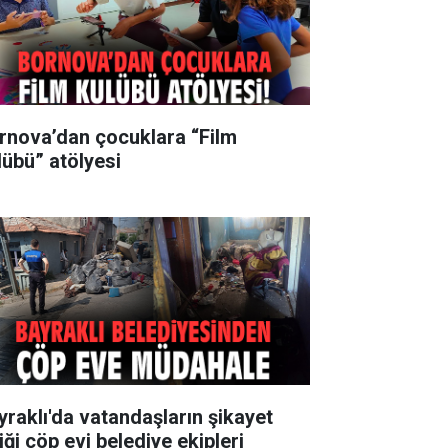
rnova’dan çocuklara “Film
lübü” atölyesi
yraklı'da vatandaşların şikayet
iği çöp evi belediye ekipleri