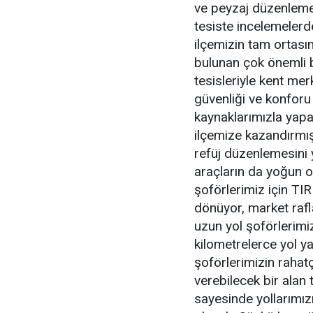
ve peyzaj düzenlemes
tesiste incelemelerd
ilçemizin tam ortası
bulunan çok önemli bi
tesisleriyle kent me
güvenliği ve konforu 
kaynaklarımızla yap
ilçemize kazandırmış
refüj düzenlemesini y
araçların da yoğun o
şoförlerimiz için TIR
dönüyor, market raf
uzun yol şoförlerimiz
kilometrelerce yol yap
şoförlerimizin rahatç
verebilecek bir alan 
sayesinde yollarımız