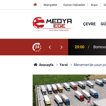
Manşetler
Günün Haberleri
Arşiv
S
ÇEVRE
G
übü” atölyesi
24
20:00
Van Göl
Anasayfa
Yerel
Menemen’de uzun yol şo