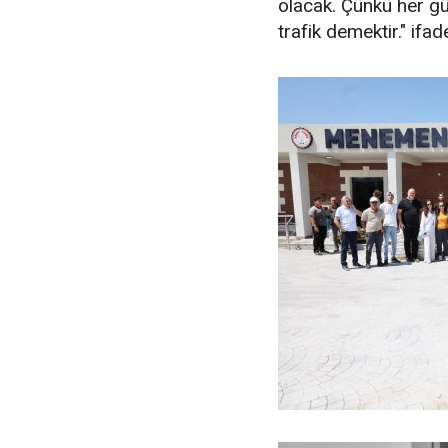
olacak. Çünkü her gü
trafik demektir." ifade