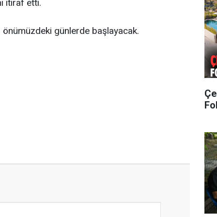
itiraf etti.
ı önümüzdeki günlerde başlayacak.
Çe
Fol