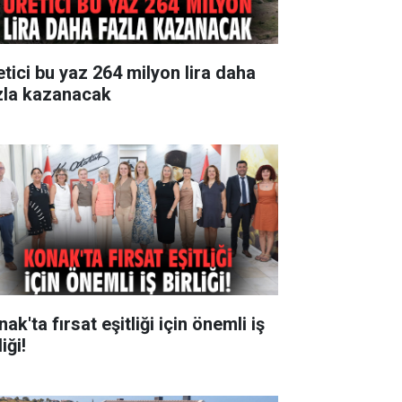
etici bu yaz 264 milyon lira daha
zla kazanacak
ak'ta fırsat eşitliği için önemli iş
liği!