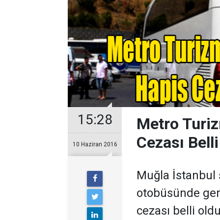
15:28
Metro Turiz
Cezası Belli
10 Haziran 2016
Muğla İstanbul 
otobüsünde gerç
cezası belli oldu