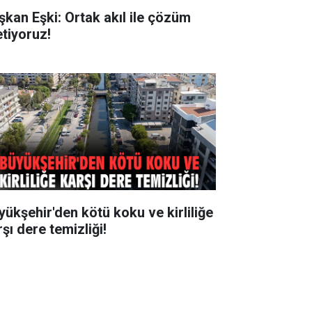
şkan Eşki: Ortak akıl ile çözüm
etiyoruz!
yükşehir'den kötü koku ve kirliliğe
şı dere temizliği!