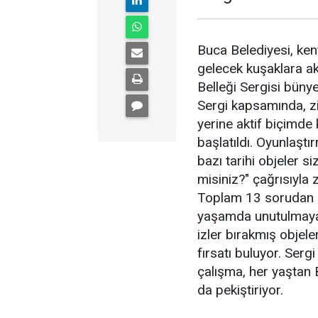
Buca Belediyesi, ken
gelecek kuşaklara a
Belleği Sergisi bünye
Sergi kapsamında, ziy
yerine aktif biçimde 
başlatıldı. Oyunlaştı
bazı tarihi objeler si
misiniz?" çağrısıyla z
Toplam 13 sorudan o
yaşamda unutulmaya 
izler bırakmış objele
fırsatı buluyor. Serg
çalışma, her yaştan 
da pekiştiriyor.