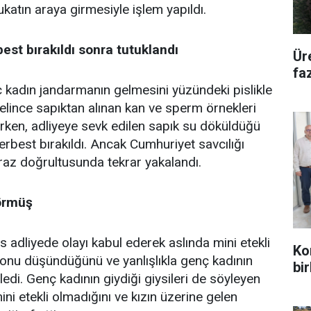
katın araya girmesiyle işlem yapıldı.
best bırakıldı sonra tutuklandı
Ür
fa
 kadın jandarmanın gelmesini yüzündeki pislikle
lince sapıktan alınan kan ve sperm örnekleri
rken, adliyeye sevk edilen sapık su döküldüğü
erbest bırakıldı. Ancak Cumhuriyet savcılığı
iraz doğrultusunda tekrar yakalandı.
görmüş
s adliyede olayı kabul ederek aslında mini etekli
Kon
onu düşündüğünü ve yanlışlıkla genç kadının
bir
ledi. Genç kadının giydiği giysileri de söyleyen
ni etekli olmadığını ve kızın üzerine gelen