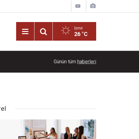
İzmir
26 °C
09:38
EGEPLASDER'DEN nitelikli ara iş gücü çağrısı!
Günün tüm
haberleri
rel