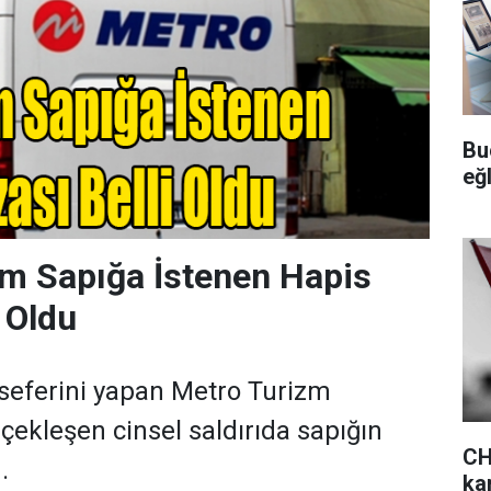
Bu
eğ
m Sapığa İstenen Hapis
 Oldu
seferini yapan Metro Turizm
ekleşen cinsel saldırıda sapığın
CH
.
kar