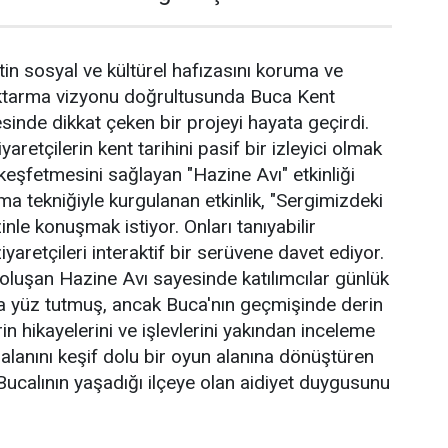
tin sosyal ve kültürel hafızasını koruma ve
ktarma vizyonu doğrultusunda Buca Kent
sinde dikkat çeken bir projeyi hayata geçirdi.
aretçilerin kent tarihini pasif bir izleyici olmak
keşfetmesini sağlayan "Hazine Avı" etkinliği
rma tekniğiyle kurgulanan etkinlik, "Sergimizdeki
zinle konuşmak istiyor. Onları tanıyabilir
iyaretçileri interaktif bir serüvene davet ediyor.
luşan Hazine Avı sayesinde katılımcılar günlük
yüz tutmuş, ancak Buca'nın geçmişinde derin
rin hikayelerini ve işlevlerini yakından inceleme
i alanını keşif dolu bir oyun alanına dönüştüren
Bucalının yaşadığı ilçeye olan aidiyet duygusunu