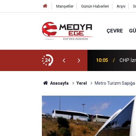
Manşetler
Günün Haberleri
Arşiv
S
ÇEVRE
G
lenceli keşif yolculuğu
24
10:05
CHP İzm
Anasayfa
Yerel
Metro Turizm Sapığa İ