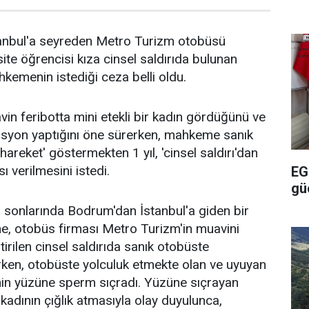
tanbul'a seyreden Metro Turizm otobüsü
ite öğrencisi kıza cinsel saldırıda bulunan
emenin istediği ceza belli oldu.
n feribotta mini etekli bir kadın gördüğünü ve
syon yaptığını öne sürerken, mahkeme sanık
areket' göstermekten 1 yıl, 'cinsel saldırı'dan
ı verilmesini istedi.
EG
gü
 sonlarında Bodrum'dan İstanbul'a giden bir
ne, otobüs firması Metro Turizm'in muavini
irilen cinsel saldırıda sanık otobüste
en, otobüste yolculuk etmekte olan ve uyuyan
nin yüzüne sperm sıçradı. Yüzüne sıçrayan
kadının çığlık atmasıyla olay duyulunca,