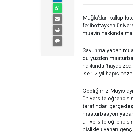
Muğla'dan kalkıp İs
feribottayken ünivers
muavin hakkında mahk
Savunma yapan muavi
bu yüzden mastürba
hakkında 'hayasızca h
ise 12 yıl hapis cezas
Geçtiğimiz Mayıs ayı
üniversite öğrencisi
tarafından gerçekleşt
mastürbasyon yapark
üniversite öğrencisi
pislikle uyanan genç 