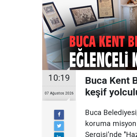
10:19
Buca Kent B
keşif yolcu
07 Ağustos 2026
Buca Belediyesi,
koruma misyonu
Sergisi’nde "Hazi