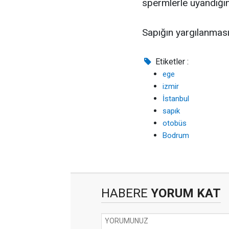
spermlerle uyandığını 
Sapığın yargılanmas
Etiketler :
ege
izmir
İstanbul
sapık
otobüs
Bodrum
HABERE
YORUM KAT