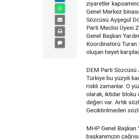
ziyaretler kapsamın
Genel Merkez binas
Sözcüsü Ayşegül Doğ
Parti Meclisi Üyesi
Genel Başkan Yardımc
Koordinatörü Turan 
oluşan heyet karşılad
DEM Parti Sözcüsü Ay
Türkiye bu yüzyılı k
riskli zamanlar. O y
olarak, iktidar bloku
değeri var. Artık sö
Geciktirilmeden sözle
MHP Genel Başkan Ya
başkanımızın çağrısı 