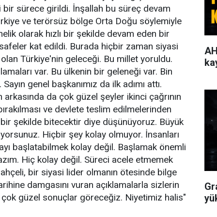
i bir sürece girildi. İnşallah bu süreç devam
rkiye ve terörsüz bölge Orta Doğu söylemiyle
lik olarak hızlı bir şekilde devam eden bir
afeler kat edildi. Burada hiçbir zaman siyasi
AH
olan Türkiye'nin geleceği. Bu millet yoruldu.
ka
amaları var. Bu ülkenin bir geleneği var. Bin
r. Sayın genel başkanımız da ilk adımı attı.
in arkasında da çok güzel şeyler ikinci çağrının
 bırakılması ve devlete teslim edilmelerinden
 bir şekilde bitecektir diye düşünüyoruz. Büyük
iyorsunuz. Hiçbir şey kolay olmuyor. İnsanları
ayı başlatabilmek kolay değil. Başlamak önemli
zım. Hiç kolay değil. Süreci acele etmemek
ahçeli, bir siyasi lider olmanın ötesinde bilge
arihine damgasını vuran açıklamalarla sizlerin
Gr
h çok güzel sonuçlar göreceğiz. Niyetimiz halis"
yü