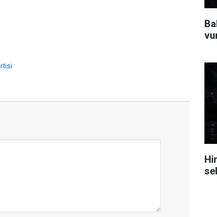
Ba
vu
rtisi
Hi
se