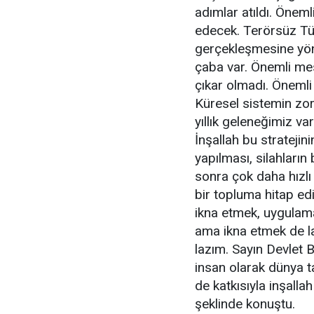
adımlar atıldı. Öneml
edecek. Terörsüz Tü
gerçekleşmesine yöne
çaba var. Önemli mes
çıkar olmadı. Önemli 
Küresel sistemin zorl
yıllık geleneğimiz va
İnşallah bu stratejin
yapılması, silahların
sonra çok daha hızlı
bir topluma hitap ed
ikna etmek, uygulam
ama ikna etmek de la
lazım. Sayın Devlet B
insan olarak dünya t
de katkısıyla inşalla
şeklinde konuştu.