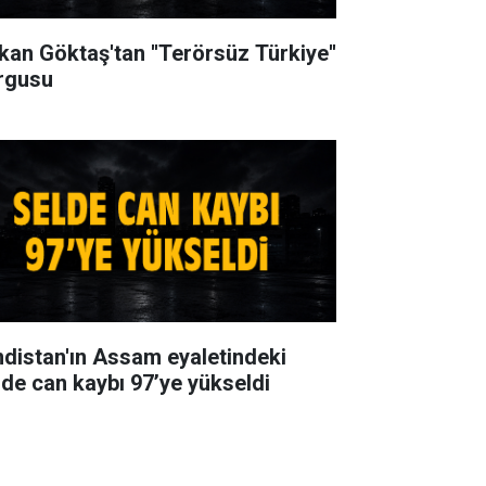
kan Göktaş'tan ''Terörsüz Türkiye''
rgusu
ndistan'ın Assam eyaletindeki
lde can kaybı 97’ye yükseldi