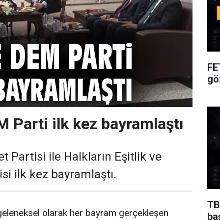
FE
gö
 Parti ilk kez bayramlaştı
t Partisi ile Halkların Eşitlik ve
si ilk kez bayramlaştı.
TB
ı geleneksel olarak her bayram gerçekleşen
ba