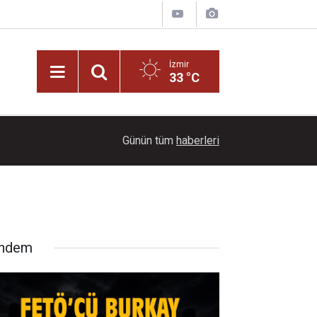
İzmir
33 °C
17:06
Arabeskin unutulmaz sesi: Müslüm Gürses kimd
Günün tüm
haberleri
ndem