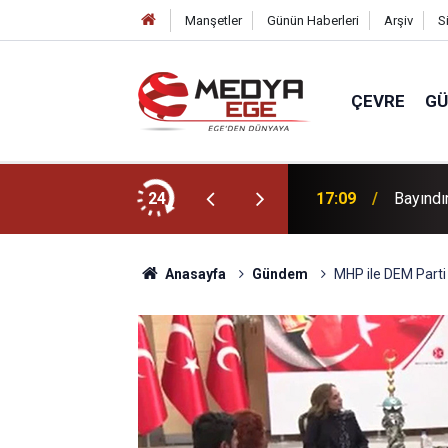
Manşetler
Günün Haberleri
Arşiv
S
ÇEVRE
G
sı gözaltına alındı
24
17:09
Bayındır
Anasayfa
Gündem
MHP ile DEM Parti 