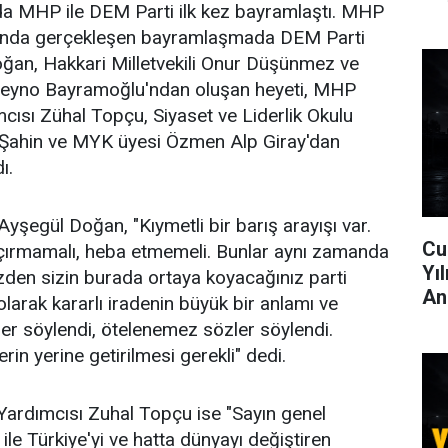
da MHP ile DEM Parti ilk kez bayramlaştı. MHP
ında gerçekleşen bayramlaşmada DEM Parti
an, Hakkari Milletvekili Onur Düşünmez ve
 Zeyno Bayramoğlu'ndan oluşan heyeti, MHP
ısı Zühal Topçu, Siyaset ve Liderlik Okulu
Şahin ve MYK üyesi Özmen Alp Giray'dan
ı.
şegül Doğan, "Kıymetli bir barış arayışı var.
Cu
açırmamalı, heba etmemeli. Bunlar aynı zamanda
Yı
üzden sizin burada ortaya koyacağınız parti
An
 olarak kararlı iradenin büyük bir anlamı ve
zler söylendi, ötelenemez sözler söylendi.
rin yerine getirilmesi gerekli" dedi.
rdımcısı Zuhal Topçu ise "Sayın genel
ile Türkiye'yi ve hatta dünyayı değiştiren