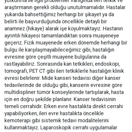
yutkunma ile ilgili problemler varlığında ileri tetkik ve
araştırmanın gerekli olduğu unutulmamalıdır. Hastalar
yukarıda bahsettiğimiz herhangi bir şikayet ya da
belirti ile başvurduğunda öncellikle detaylı bir
anamnez (hikaye) alarak işe koyulmaktayız. Hastanın
ayrıntılı hikayesi tamamlandıktan sonra muayeneye
geçeriz. Fizik muayenede erken dönemde herhangi bir
bulgu ile karşılaşmayabileceğimiz gibi, hastalığın
evresine göre çeşitli muayene bulgularına da
rastlayabiliriz. Sonrasında kan tetkikleri, endoskopi,
tomografi, PET CT gibi ileri tetkiklerle hastalığın klinik
evresi belirlenir. Mide kanseri tedavisi diğer kanser
tedavilerinde de olduğu gibi, kanserin evresine göre
multidispliner tümör konseylerinde tartışılarak, hasta
için en doğru şekilde planlanır. Kanser tedavisinin
temeli cerrahidir. Erken evre hastalıkta direkt cerrahi
yapabiliyorken, ileri evre hastalıkta öncelikle
kemoterapi gibi sistemik tedavi modalitelerini
kullanmaktayız. Laparoskopik cerrahi uygulamalar