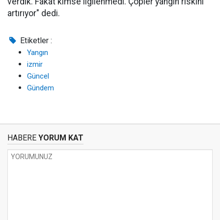
verdik. Fakat kimse ilgilenmedi. Çöpler yangın riskini
artırıyor" dedi.
Etiketler :
Yangın
izmir
Güncel
Gündem
HABERE
YORUM KAT